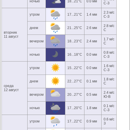
ночью
18...21°C
0.0 мм
С-З
2.3 м/с
утром
17...21°C
1.4 мм
С-З
2.8 м/с
днем
21...25°C
2.6 мм
С
вторник
11 август
1.7 м/с
вечером
18...23°C
2.4 мм
С
0.8 м/с
ночью
16...18°C
0.0 мм
С-З
1.6 м/с
утром
15...22°C
0.0 мм
С-З
1.8 м/с
днем
22...27°C
0.1 мм
С
среда
12 август
2.4 м/с
вечером
20...27°C
0.5 мм
Ю-В
0.1 м/с
ночью
17...20°C
1.8 мм
С-З
0.6 м/с
утром
17...22°C
0.9 мм
З