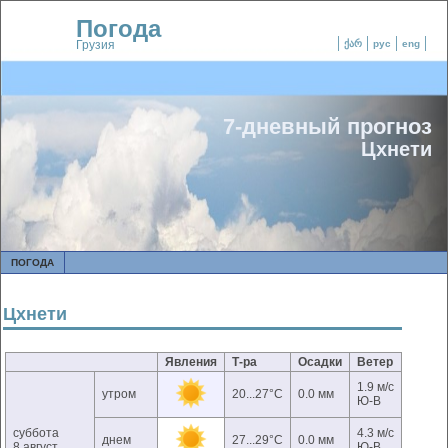
Погода
Грузия
ქარ
рус
eng
7-дневный прогноз
Цхнети
ПОГОДА
Цхнети
Явления
Т-ра
Осадки
Ветер
1.9 м/с
утром
20...27°C
0.0 мм
Ю-В
суббота
4.3 м/с
днем
27...29°C
0.0 мм
8 август
Ю-В