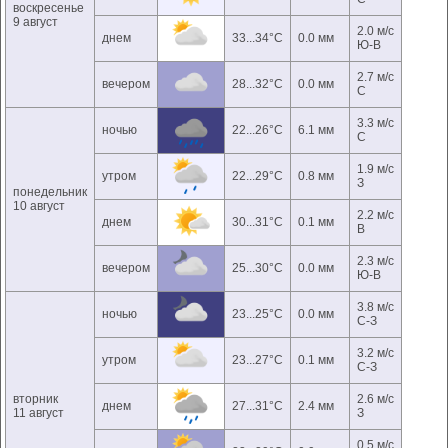
воскресенье
9 август
2.0 м/с
днем
33...34°C
0.0 мм
Ю-В
2.7 м/с
вечером
28...32°C
0.0 мм
С
3.3 м/с
ночью
22...26°C
6.1 мм
С
1.9 м/с
утром
22...29°C
0.8 мм
З
понедельник
10 август
2.2 м/с
днем
30...31°C
0.1 мм
В
2.3 м/с
вечером
25...30°C
0.0 мм
Ю-В
3.8 м/с
ночью
23...25°C
0.0 мм
С-З
3.2 м/с
утром
23...27°C
0.1 мм
С-З
вторник
2.6 м/с
днем
27...31°C
2.4 мм
11 август
З
0.5 м/с