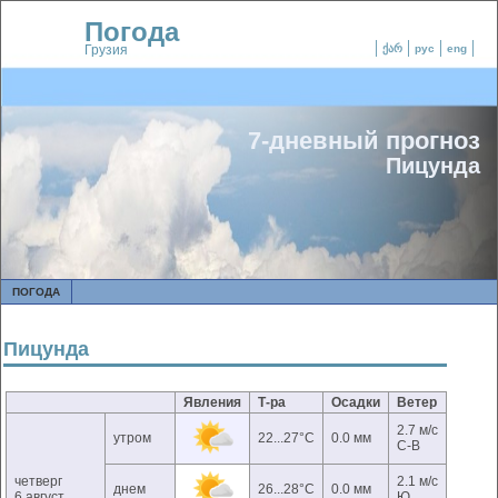
Погода
Грузия
ქარ
рус
eng
7-дневный прогноз
Пицунда
ПОГОДА
Пицунда
Явления
Т-ра
Осадки
Ветер
2.7 м/с
утром
22...27°C
0.0 мм
С-В
четверг
2.1 м/с
днем
26...28°C
0.0 мм
6 август
Ю