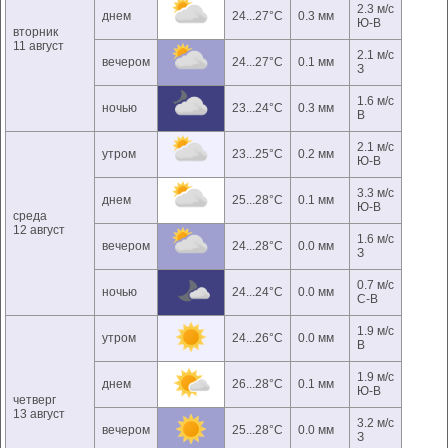
2.3 м/с
днем
24...27°C
0.3 мм
Ю-В
вторник
11 август
2.1 м/с
вечером
24...27°C
0.1 мм
З
1.6 м/с
ночью
23...24°C
0.3 мм
В
2.1 м/с
утром
23...25°C
0.2 мм
Ю-В
3.3 м/с
днем
25...28°C
0.1 мм
Ю-В
среда
12 август
1.6 м/с
вечером
24...28°C
0.0 мм
З
0.7 м/с
ночью
24...24°C
0.0 мм
С-В
1.9 м/с
утром
24...26°C
0.0 мм
В
1.9 м/с
днем
26...28°C
0.1 мм
Ю-В
четверг
13 август
3.2 м/с
вечером
25...28°C
0.0 мм
З