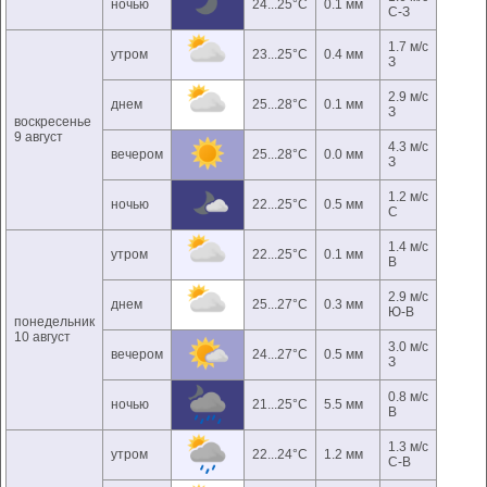
ночью
24...25°C
0.1 мм
С-З
1.7 м/с
утром
23...25°C
0.4 мм
З
2.9 м/с
днем
25...28°C
0.1 мм
З
воскресенье
9 август
4.3 м/с
вечером
25...28°C
0.0 мм
З
1.2 м/с
ночью
22...25°C
0.5 мм
С
1.4 м/с
утром
22...25°C
0.1 мм
В
2.9 м/с
днем
25...27°C
0.3 мм
Ю-В
понедельник
10 август
3.0 м/с
вечером
24...27°C
0.5 мм
З
0.8 м/с
ночью
21...25°C
5.5 мм
В
1.3 м/с
утром
22...24°C
1.2 мм
С-В