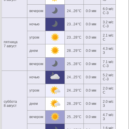
6.0 м/с
вечером
24...26°C
0.0 мм
С-З
3.2 м/с
ночью
23...24°C
0.0 мм
С-З
2.1 м/с
утром
23...28°C
0.0 мм
С
пятница
7 август
4.3 м/с
днем
28...29°C
0.0 мм
З
7.1 м/с
вечером
25...28°C
0.0 мм
С-З
5.2 м/с
ночью
24...25°C
0.0 мм
С-З
2.0 м/с
утром
24...29°C
0.0 мм
С
суббота
2.0 м/с
днем
28...29°C
0.0 мм
8 август
З
4.7 м/с
вечером
25...29°C
0.0 мм
З
1.6 м/с