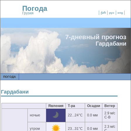
Погода
Грузия
ქარ
рус
eng
7-дневный прогноз
Гардабани
ПОГОДА
Гардабани
Явления
Т-ра
Осадки
Ветер
2.9 м/с
ночью
22...24°C
0.0 мм
С-В
2.3 м/с
утром
23...31°C
0.0 мм
С