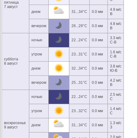
пятница
7 август
4.9 м/с
днем
31...34°C
0.0 мм
В
4.8 м/с
вечером
26...29°C
0.0 мм
В
3.3 м/с
ночью
22...24°C
0.0 мм
С-В
1.6 м/с
утром
23...31°C
0.0 мм
С-В
суббота
8 август
3.8 м/с
днем
32...34°C
0.0 мм
Ю-В
4.2 м/с
вечером
25...31°C
0.0 мм
В
2.5 м/с
ночью
22...24°C
0.0 мм
С
1.4 м/с
утром
23...32°C
0.0 мм
С
воскресенье
1.3 м/с
днем
31...34°C
0.0 мм
9 август
З
2.0 м/с