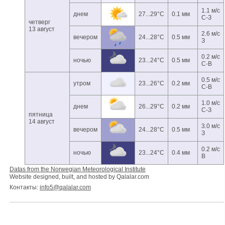
1.1 м/с
днем
27...29°C
0.1 мм
С-З
четверг
13 август
2.6 м/с
вечером
24...28°C
0.5 мм
З
0.2 м/с
ночью
23...24°C
0.5 мм
С-В
0.5 м/с
утром
23...26°C
0.2 мм
С-В
1.0 м/с
днем
26...29°C
0.2 мм
С-З
пятница
14 август
3.0 м/с
вечером
24...28°C
0.5 мм
З
0.2 м/с
ночью
23...24°C
0.4 мм
В
Datas from the Norwegian Meteorological Institute
Website designed, built, and hosted by Qalalar.com
Контакты:
info5@qalalar.com