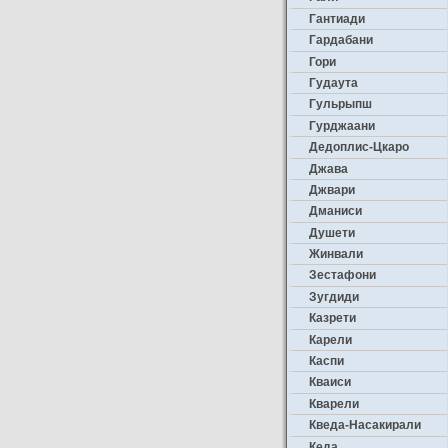
Гантиади
Гардабани
Гори
Гудаута
Гульрыпш
Гурджаани
Дедоплис-Цкаро
Джава
Джвари
Дманиси
Душети
Жинвали
Зестафони
Зугдиди
Казрети
Карели
Каспи
Кваиси
Кварели
Кведа-Насакирали
Кеда