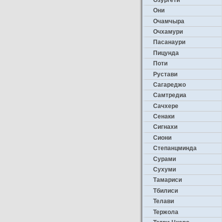
Они
Очамчыра
Очхамури
Пасанаури
Пицунда
Поти
Рустави
Сагареджо
Самтредиа
Сачхере
Сенаки
Сигнахи
Сиони
Степанцминда
Сурами
Сухуми
Тамариси
Тбилиси
Телави
Тержола