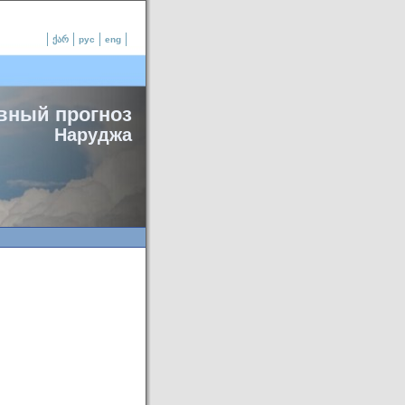
ქარ
рус
eng
вный прогноз
Наруджа