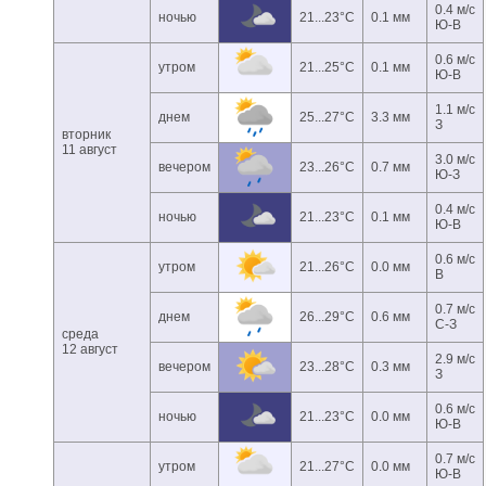
0.4 м/с
ночью
21...23°C
0.1 мм
Ю-В
0.6 м/с
утром
21...25°C
0.1 мм
Ю-В
1.1 м/с
днем
25...27°C
3.3 мм
З
вторник
11 август
3.0 м/с
вечером
23...26°C
0.7 мм
Ю-З
0.4 м/с
ночью
21...23°C
0.1 мм
Ю-В
0.6 м/с
утром
21...26°C
0.0 мм
В
0.7 м/с
днем
26...29°C
0.6 мм
С-З
среда
12 август
2.9 м/с
вечером
23...28°C
0.3 мм
З
0.6 м/с
ночью
21...23°C
0.0 мм
Ю-В
0.7 м/с
утром
21...27°C
0.0 мм
Ю-В