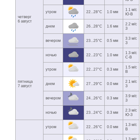
1.1 м/с
утром
22...28°C
1.0 мм
Ю-В
четверг
6 август
2.2 м/с
днем
26...28°C
1.6 мм
З
3.3 м/с
вечером
23...25°C
0.5 мм
З
1.3 м/с
ночью
22...23°C
1.0 мм
С-В
1.5 м/с
утром
22...27°C
0.3 мм
В
пятница
2.1 м/с
днем
27...29°C
0.0 мм
7 август
З
3.9 м/с
вечером
24...26°C
0.3 мм
З
2.3 м/с
ночью
23...24°C
0.3 мм
Ю-З
1.3 м/с
утром
22...26°C
0.0 мм
В
1.3 м/с