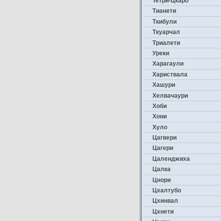
Тетри-Цкаро
Тианети
Ткибули
Ткуарчал
Триалети
Уреки
Харагаули
Хариствала
Хашури
Хелвачаури
Хоби
Хони
Хуло
Цагвери
Цагери
Цаленджиха
Цалка
Цнори
Цхалтубо
Цхинвал
Цхнети