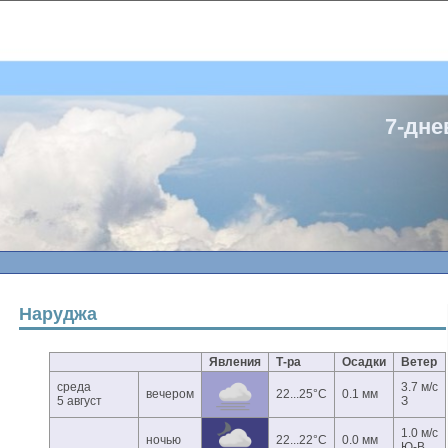
7-дне
Наруджа
Явления
Т-ра
Осадки
Ветер
среда
3.7 м/с
вечером
22...25°C
0.1 мм
5 август
З
1.0 м/с
ночью
22...22°C
0.0 мм
Ю-В