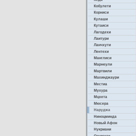
Кобулети
Корниси
Кулаши
Кутаиси
Лагодехи
Лаитури
Ланчхути
Лентехи
Манглиси
Марнеули
Мартвили
Махинджаури
Местиа
Мухура
Мцхета
Мюсера
Наруджа
Ниноцминда
Новый Афон
Нукриани
Озургети