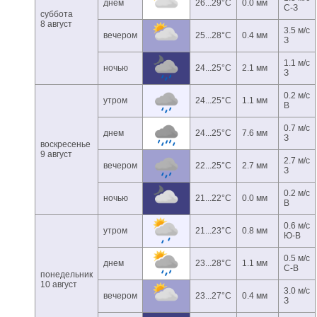
днем
26...29°C
0.0 мм
С-З
суббота
8 август
3.5 м/с
вечером
25...28°C
0.4 мм
З
1.1 м/с
ночью
24...25°C
2.1 мм
З
0.2 м/с
утром
24...25°C
1.1 мм
В
0.7 м/с
днем
24...25°C
7.6 мм
З
воскресенье
9 август
2.7 м/с
вечером
22...25°C
2.7 мм
З
0.2 м/с
ночью
21...22°C
0.0 мм
В
0.6 м/с
утром
21...23°C
0.8 мм
Ю-В
0.5 м/с
днем
23...28°C
1.1 мм
С-В
понедельник
10 август
3.0 м/с
вечером
23...27°C
0.4 мм
З