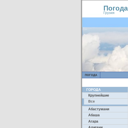
Погода
Грузия
ПОГОДА
ГОРОДА
Крупнейшие
Все
Абастумани
Абаша
Агара
Адигени