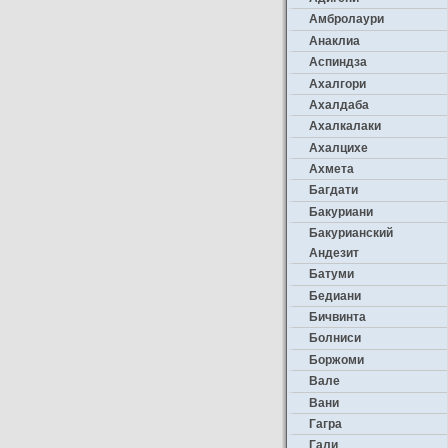
Амбролаури
Анаклиа
Аспиндза
Ахалгори
Ахалдаба
Ахалкалаки
Ахалцихе
Ахмета
Багдати
Бакуриани
Бакурианский
Андезит
Батуми
Бедиани
Бичвинта
Болниси
Боржоми
Вале
Вани
Гагра
Гали