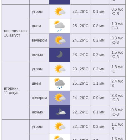
0.6 м/с
утром
22...26°C
0.1 мм
Ю-В
1.0 м/с
днем
25...26°C
0.8 мм
С-З
понедельник
10 август
3.3 м/с
вечером
24...26°C
0.2 мм
Ю-З
1.5 м/с
ночью
23...24°C
0.2 мм
Ю-З
1.8 м/с
утром
23...25°C
0.2 мм
Ю
2.4 м/с
днем
25...26°C
1.1 мм
З
вторник
11 август
3.3 м/с
вечером
24...26°C
0.0 мм
Ю-З
0.6 м/с
ночью
22...24°C
0.1 мм
Ю-З
1.1 м/с
утром
22...26°C
0.2 мм
В
1.3 м/с