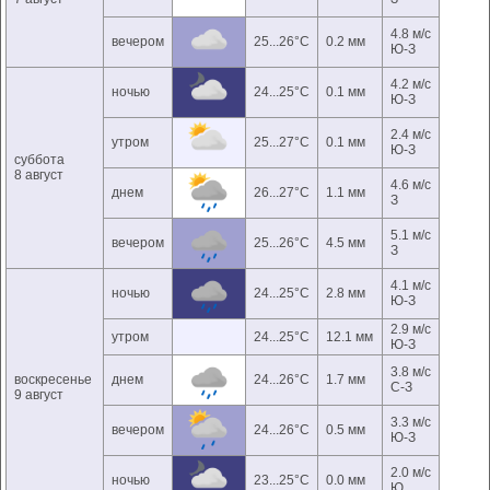
4.8 м/с
вечером
25...26°C
0.2 мм
Ю-З
4.2 м/с
ночью
24...25°C
0.1 мм
Ю-З
2.4 м/с
утром
25...27°C
0.1 мм
Ю-З
суббота
8 август
4.6 м/с
днем
26...27°C
1.1 мм
З
5.1 м/с
вечером
25...26°C
4.5 мм
З
4.1 м/с
ночью
24...25°C
2.8 мм
Ю-З
2.9 м/с
утром
24...25°C
12.1 мм
Ю-З
3.8 м/с
воскресенье
днем
24...26°C
1.7 мм
С-З
9 август
3.3 м/с
вечером
24...26°C
0.5 мм
Ю-З
2.0 м/с
ночью
23...25°C
0.0 мм
Ю