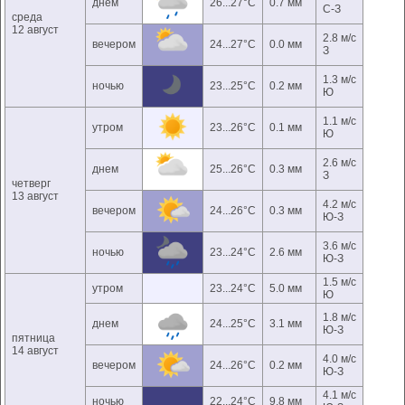
днем
26...27°C
0.7 мм
С-З
среда
12 август
2.8 м/с
вечером
24...27°C
0.0 мм
З
1.3 м/с
ночью
23...25°C
0.2 мм
Ю
1.1 м/с
утром
23...26°C
0.1 мм
Ю
2.6 м/с
днем
25...26°C
0.3 мм
З
четверг
13 август
4.2 м/с
вечером
24...26°C
0.3 мм
Ю-З
3.6 м/с
ночью
23...24°C
2.6 мм
Ю-З
1.5 м/с
утром
23...24°C
5.0 мм
Ю
1.8 м/с
днем
24...25°C
3.1 мм
Ю-З
пятница
14 август
4.0 м/с
вечером
24...26°C
0.2 мм
Ю-З
4.1 м/с
ночью
22...24°C
9.8 мм