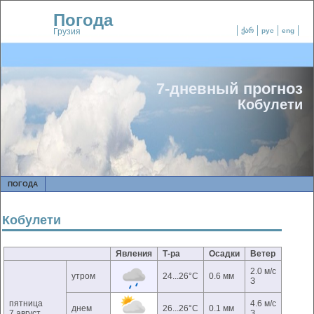
Погода
Грузия
ქარ
рус
eng
7-дневный прогноз
Кобулети
ПОГОДА
Кобулети
Явления
Т-ра
Осадки
Ветер
2.0 м/с
утром
24...26°C
0.6 мм
З
пятница
4.6 м/с
днем
26...26°C
0.1 мм
7 август
З