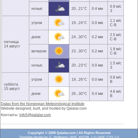
0.9 м/с
ночью
20...21°C
0.4 мм
З
1.1 м/с
утром
19...24°C
0.0 мм
С-В
2.5 м/с
днем
24...30°C
0.2 мм
С-В
пятница
14 август
1.9 м/с
вечером
23...30°C
0.2 мм
С-В
1.5 м/с
ночью
20...23°C
0.0 мм
З
0.8 м/с
утром
19...26°C
0.0 мм
В
суббота
15 август
4.6 м/с
днем
26...30°C
0.4 мм
В
Datas from the Norwegian Meteorological Institute
Website designed, built, and hosted by Qalalar.com
Контакты:
info5@qalalar.com
Copyright © 2009 Qalalar.com | All Rights Reserved
Template design by
G. Wolfgang
|
W3C XHTML 1.0
|
W3C CSS 2.0