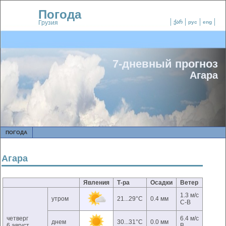
Погода
Грузия
ქარ
рус
eng
7-дневный прогноз
Агара
ПОГОДА
Агара
Явления
Т-ра
Осадки
Ветер
1.3 м/с
утром
21...29°C
0.4 мм
С-В
четверг
6.4 м/с
днем
30...31°C
0.0 мм
6 август
В