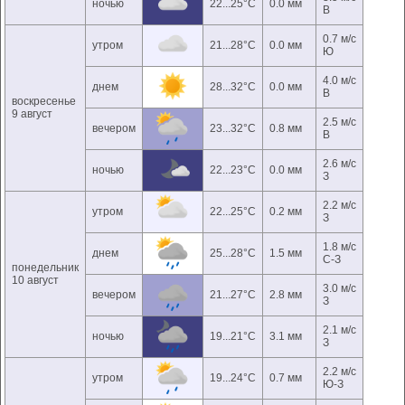
ночью
22...25°C
0.0 мм
В
0.7 м/с
утром
21...28°C
0.0 мм
Ю
4.0 м/с
днем
28...32°C
0.0 мм
В
воскресенье
9 август
2.5 м/с
вечером
23...32°C
0.8 мм
В
2.6 м/с
ночью
22...23°C
0.0 мм
З
2.2 м/с
утром
22...25°C
0.2 мм
З
1.8 м/с
днем
25...28°C
1.5 мм
С-З
понедельник
10 август
3.0 м/с
вечером
21...27°C
2.8 мм
З
2.1 м/с
ночью
19...21°C
3.1 мм
З
2.2 м/с
утром
19...24°C
0.7 мм
Ю-З