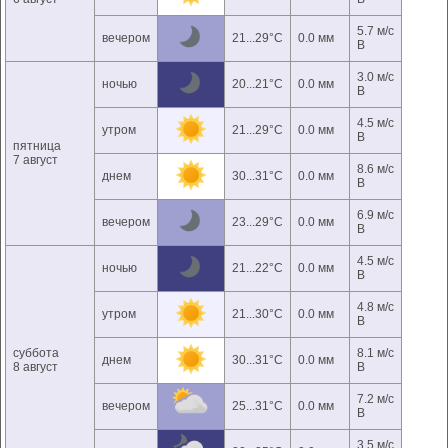
5.7 м/с
вечером
21...29°C
0.0 мм
В
3.0 м/с
ночью
20...21°C
0.0 мм
В
4.5 м/с
утром
21...29°C
0.0 мм
В
пятница
7 август
8.6 м/с
днем
30...31°C
0.0 мм
В
6.9 м/с
вечером
23...29°C
0.0 мм
В
4.5 м/с
ночью
21...22°C
0.0 мм
В
4.8 м/с
утром
21...30°C
0.0 мм
В
суббота
8.1 м/с
днем
30...31°C
0.0 мм
8 август
В
7.2 м/с
вечером
25...31°C
0.0 мм
В
3.5 м/с