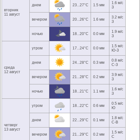
1.6 м/с
днем
23...27°C
1.5 мм
З
вторник
11 август
3.2 м/с
вечером
20...26°C
1.6 мм
З
1.9 м/с
ночью
18...20°C
0.0 мм
З
1.5 м/с
утром
17...24°C
0.0 мм
Ю-З
0.8 м/с
днем
24...28°C
0.3 мм
С-З
среда
12 август
3.9 м/с
вечером
21...28°C
0.2 мм
З
1.6 м/с
ночью
18...21°C
1.1 мм
З
0.5 м/с
утром
18...22°C
0.6 мм
Ю
1.8 м/с
днем
22...29°C
0.1 мм
С-В
четверг
13 август
1.5 м/с
вечером
21...29°C
0.2 мм
С