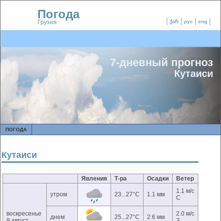
Погода
Грузия
ქარ
рус
eng
7-дневный прогноз
Кутаиси
ПОГОДА
Кутаиси
Явления
Т-ра
Осадки
Ветер
1.1 м/с
утром
23...27°C
1.1 мм
С
воскресенье
2.0 м/с
днем
25...27°C
2.6 мм
9 август
З