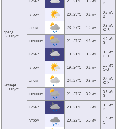
ночью
21...21°C
0.3 мм
В
0.7 м/с
утром
20...23°C
0.2 мм
В
0.8 м/с
днем
23...27°C
1.2 мм
Ю-В
среда
12 август
4.2 м/с
вечером
21...27°C
4.8 мм
З
0.9 м/с
ночью
19...21°C
0.5 мм
С-В
1.3 м/с
утром
19...24°C
0.2 мм
С-В
0.4 м/с
днем
24...27°C
0.8 мм
Ю-З
четверг
13 август
3.5 м/с
вечером
21...27°C
3.0 мм
З
0.9 м/с
ночью
20...21°C
1.5 мм
В
1.4 м/с
утром
20...22°C
6.5 мм
С