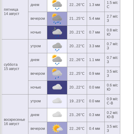
1.5 м/с
днем
22...26°C
1.3 мм
С
пятница
14 август
2.7 м/с
вечером
21...25°C
5.4 мм
З
0.8 м/с
ночью
20...21°C
0.7 мм
Ю
0.7 м/с
утром
20...22°C
3.3 мм
З
0.7 м/с
днем
22...26°C
1.1 мм
З
суббота
15 август
3.5 м/с
вечером
22...25°C
0.9 мм
З
0.6 м/с
ночью
20...22°C
0.0 мм
Ю
0.9 м/с
утром
19...23°C
0.0 мм
С-В
0.2 м/с
днем
23...26°C
0.3 мм
Ю-В
воскресенье
16 август
3.5 м/с
вечером
22...26°C
0.4 мм
З