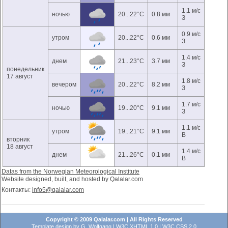
1.1 м/с
ночью
20...22°C
0.8 мм
З
0.9 м/с
утром
20...22°C
0.6 мм
З
1.4 м/с
днем
21...23°C
3.7 мм
З
понедельник
17 август
1.8 м/с
вечером
20...22°C
8.2 мм
З
1.7 м/с
ночью
19...20°C
9.1 мм
З
1.1 м/с
утром
19...21°C
9.1 мм
В
вторник
18 август
1.4 м/с
днем
21...26°C
0.1 мм
В
Datas from the Norwegian Meteorological Institute
Website designed, built, and hosted by Qalalar.com
Контакты:
info5@qalalar.com
Copyright © 2009 Qalalar.com | All Rights Reserved
Template design by
G. Wolfgang
|
W3C XHTML 1.0
|
W3C CSS 2.0