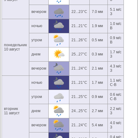
5.1 м/с
вечером
22...23°C
7.0 мм
З
1.0 м/с
ночью
21...21°C
1.9 мм
В
0.9 м/с
утром
21...26°C
0.5 мм
В
понедельник
10 август
1.7 м/с
днем
25...27°C
0.3 мм
З
4.3 м/с
вечером
21...24°C
2.1 мм
З
1.1 м/с
ночью
21...21°C
1.7 мм
С-В
0.6 м/с
утром
21...25°C
0.9 мм
С-В
вторник
2.2 м/с
днем
24...25°C
2.7 мм
11 август
З
4.0 м/с
вечером
21...24°C
5.4 мм
З
0.4 м/с