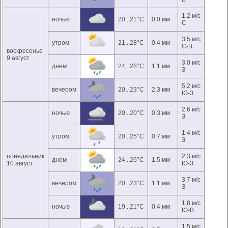
1.2 м/с
ночью
20...21°C
0.0 мм
С
3.5 м/с
утром
21...28°C
0.4 мм
С-В
воскресенье
9 август
3.0 м/с
днем
24...28°C
1.1 мм
З
5.2 м/с
вечером
20...23°C
2.3 мм
Ю-З
2.6 м/с
ночью
20...20°C
0.3 мм
З
1.4 м/с
утром
20...25°C
0.7 мм
З
понедельник
2.3 м/с
днем
24...26°C
1.5 мм
10 август
Ю-З
3.7 м/с
вечером
20...23°C
1.1 мм
З
1.8 м/с
ночью
19...21°C
0.4 мм
Ю-В
1.5 м/с