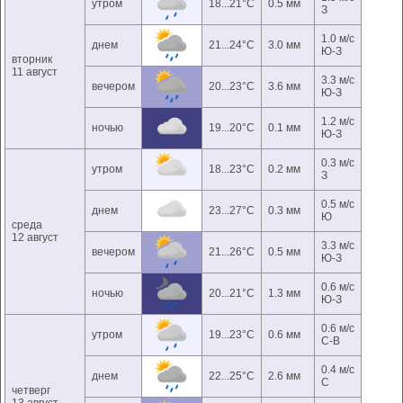
утром
18...21°C
0.5 мм
З
1.0 м/с
днем
21...24°C
3.0 мм
Ю-З
вторник
11 август
3.3 м/с
вечером
20...23°C
3.6 мм
Ю-З
1.2 м/с
ночью
19...20°C
0.1 мм
Ю-З
0.3 м/с
утром
18...23°C
0.2 мм
З
0.5 м/с
днем
23...27°C
0.3 мм
Ю
среда
12 август
3.3 м/с
вечером
21...26°C
0.5 мм
Ю-З
0.6 м/с
ночью
20...21°C
1.3 мм
Ю-З
0.6 м/с
утром
19...23°C
0.6 мм
С-В
0.4 м/с
днем
22...25°C
2.6 мм
С
четверг