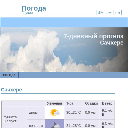
Погода
Грузия
ქარ
рус
eng
7-дневный прогноз
Сачхере
ПОГОДА
Сачхере
Явления
Т-ра
Осадки
Ветер
9.1 м/с
днем
30...31°C
0.0 мм
В
суббота
8 август
6.3 м/с
вечером
21...28°C
0.0 мм
В