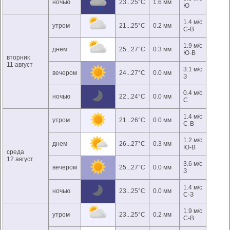
ночью
23...25°C
1.6 мм
Ю
1.4 м/с
утром
21...25°C
0.2 мм
С-В
1.9 м/с
днем
25...27°C
0.3 мм
Ю-В
вторник
11 август
3.1 м/с
вечером
24...27°C
0.0 мм
З
0.4 м/с
ночью
22...24°C
0.0 мм
С
1.4 м/с
утром
21...26°C
0.0 мм
С-В
1.2 м/с
днем
26...27°C
0.3 мм
Ю-В
среда
12 август
3.6 м/с
вечером
25...27°C
0.0 мм
З
1.4 м/с
ночью
23...25°C
0.0 мм
С-З
1.9 м/с
утром
23...25°C
0.2 мм
С-В