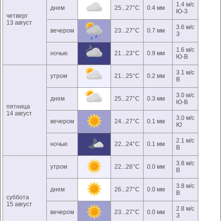
1.4 м/с
днем
25...27°C
0.4 мм
Ю-З
четверг
13 август
3.6 м/с
вечером
23...27°C
0.7 мм
З
1.6 м/с
ночью
21...23°C
0.9 мм
Ю-В
3.1 м/с
утром
21...25°C
0.2 мм
В
3.0 м/с
днем
25...27°C
0.3 мм
Ю-В
пятница
14 август
3.0 м/с
вечером
24...27°C
0.1 мм
Ю
2.1 м/с
ночью
22...24°C
0.1 мм
В
3.8 м/с
утром
22...26°C
0.0 мм
В
3.8 м/с
днем
26...27°C
0.0 мм
В
суббота
15 август
2.8 м/с
вечером
23...27°C
0.0 мм
З