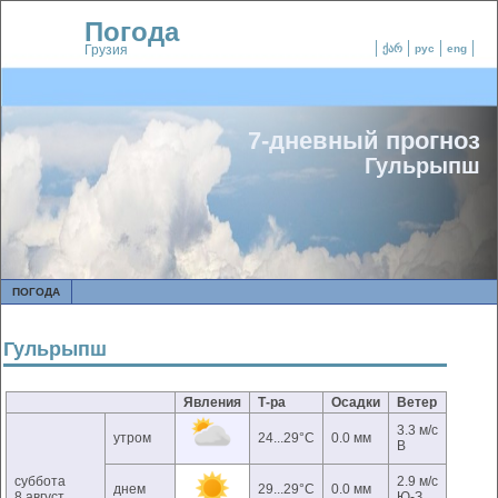
Погода
Грузия
ქარ
рус
eng
7-дневный прогноз
Гульрыпш
ПОГОДА
Гульрыпш
Явления
Т-ра
Осадки
Ветер
3.3 м/с
утром
24...29°C
0.0 мм
В
суббота
2.9 м/с
днем
29...29°C
0.0 мм
8 август
Ю-З