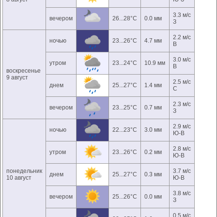
3.3 м/с
вечером
26...28°C
0.0 мм
З
2.2 м/с
ночью
23...26°C
4.7 мм
В
3.0 м/с
утром
23...24°C
10.9 мм
В
воскресенье
9 август
2.5 м/с
днем
25...27°C
1.4 мм
С
2.3 м/с
вечером
23...25°C
0.7 мм
З
2.9 м/с
ночью
22...23°C
3.0 мм
Ю-В
2.8 м/с
утром
23...26°C
0.2 мм
Ю-В
понедельник
3.7 м/с
днем
25...27°C
0.3 мм
10 август
Ю-В
3.8 м/с
вечером
25...26°C
0.0 мм
З
0.5 м/с