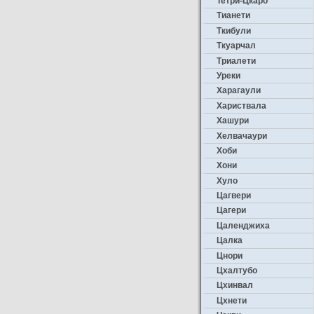
Тетри-Цкаро
Тианети
Ткибули
Ткуарчал
Триалети
Уреки
Харагаули
Хариствала
Хашури
Хелвачаури
Хоби
Хони
Хуло
Цагвери
Цагери
Цаленджиха
Цалка
Цнори
Цхалтубо
Цхинвал
Цхнети