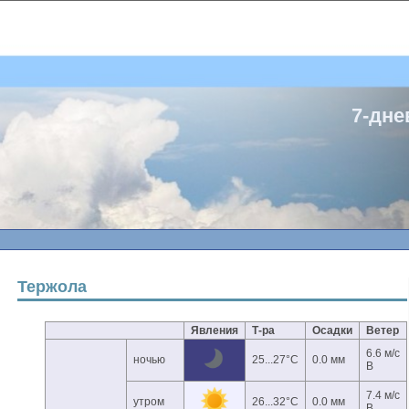
7-дне
Тержола
Явления
Т-ра
Осадки
Ветер
6.6 м/с
ночью
25...27°C
0.0 мм
В
7.4 м/с
утром
26...32°C
0.0 мм
В