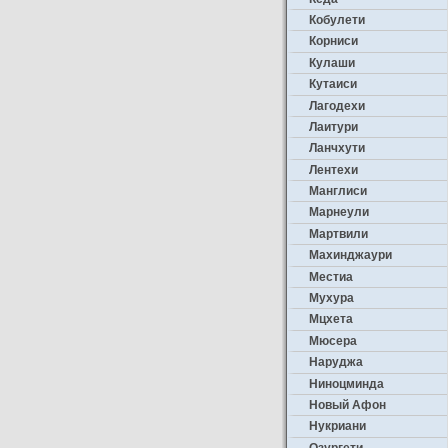
Кобулети
Корниси
Кулаши
Кутаиси
Лагодехи
Лаитури
Ланчхути
Лентехи
Манглиси
Марнеули
Мартвили
Махинджаури
Местиа
Мухура
Мцхета
Мюсера
Наруджа
Ниноцминда
Новый Афон
Нукриани
Озургети