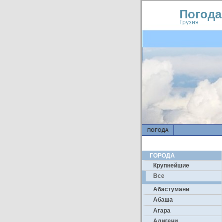
Погода
Грузия
ПОГОДА
ГОРОДА
Крупнейшие
Все
Абастумани
Абаша
Агара
Адигени