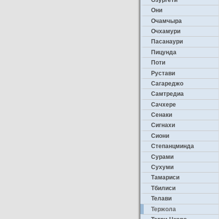
Они
Очамчыра
Очхамури
Пасанаури
Пицунда
Поти
Рустави
Сагареджо
Самтредиа
Сачхере
Сенаки
Сигнахи
Сиони
Степанцминда
Сурами
Сухуми
Тамариси
Тбилиси
Телави
Тержола