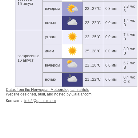
15 август
3.3 м/с
вечером
22...27°C
0.3 мм
З
1.4 м/с
ночью
22...22°C
0.0 мм
В
7.4 м/с
утром
22...25°C
0.0 мм
В
8.0 м/с
днем
25...28°C
0.0 мм
В
воскресенье
16 август
6.7 м/с
вечером
22...28°C
0.0 мм
В
0.4 м/с
ночью
21...22°C
0.0 мм
С-З
Datas from the Norwegian Meteorological Institute
Website designed, built, and hosted by Qalalar.com
Контакты:
info5@qalalar.com