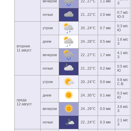
вечером
22...27°C
1.1 мм
З
0.7 м/с
ночью
21...22°C
2.0 мм
Ю-З
0.3 м/с
утром
20...24°C
0.7 мм
Ю
1.6 м/с
днем
24...28°C
0.5 мм
З
вторник
11 август
4.1 м/с
вечером
22...27°C
1.7 мм
З
0.5 м/с
ночью
21...22°C
0.2 мм
Ю
0.8 м/с
утром
20...24°C
0.0 мм
С-В
0.3 м/с
днем
24...30°C
0.1 мм
Ю
среда
12 август
3.6 м/с
вечером
24...29°C
0.0 мм
З
2.1 м/с
ночью
22...24°C
0.3 мм
З