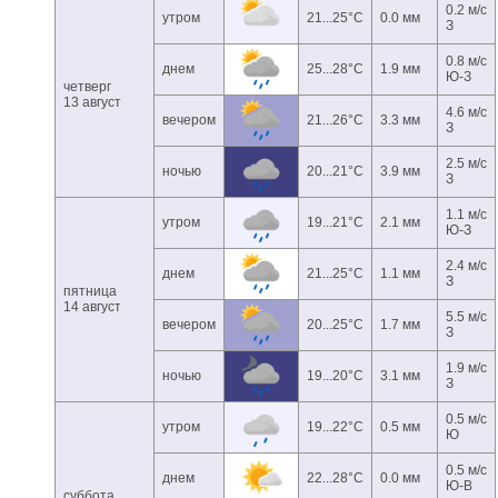
0.2 м/с
утром
21...25°C
0.0 мм
З
0.8 м/с
днем
25...28°C
1.9 мм
Ю-З
четверг
13 август
4.6 м/с
вечером
21...26°C
3.3 мм
З
2.5 м/с
ночью
20...21°C
3.9 мм
З
1.1 м/с
утром
19...21°C
2.1 мм
Ю-З
2.4 м/с
днем
21...25°C
1.1 мм
З
пятница
14 август
5.5 м/с
вечером
20...25°C
1.7 мм
З
1.9 м/с
ночью
19...20°C
3.1 мм
З
0.5 м/с
утром
19...22°C
0.5 мм
Ю
0.5 м/с
днем
22...28°C
0.0 мм
Ю-В
суббота