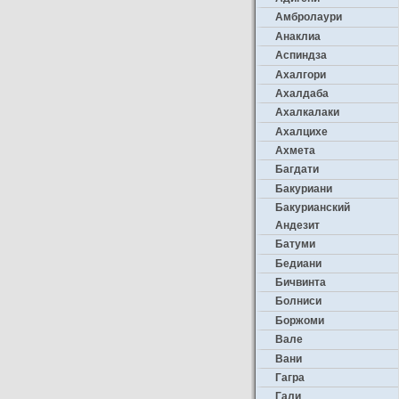
Амбролаури
Анаклиа
Аспиндза
Ахалгори
Ахалдаба
Ахалкалаки
Ахалцихе
Ахмета
Багдати
Бакуриани
Бакурианский
Андезит
Батуми
Бедиани
Бичвинта
Болниси
Боржоми
Вале
Вани
Гагра
Гали