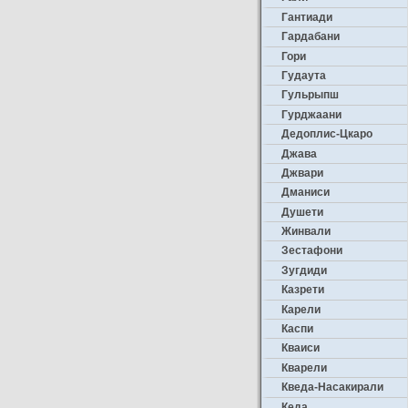
Гантиади
Гардабани
Гори
Гудаута
Гульрыпш
Гурджаани
Дедоплис-Цкаро
Джава
Джвари
Дманиси
Душети
Жинвали
Зестафони
Зугдиди
Казрети
Карели
Каспи
Кваиси
Кварели
Кведа-Насакирали
Кеда