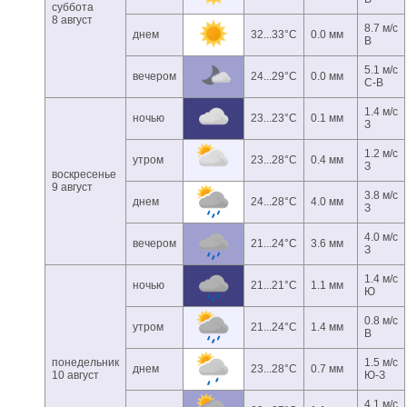
суббота
8 август
8.7 м/с
днем
32...33°C
0.0 мм
В
5.1 м/с
вечером
24...29°C
0.0 мм
С-В
1.4 м/с
ночью
23...23°C
0.1 мм
З
1.2 м/с
утром
23...28°C
0.4 мм
З
воскресенье
9 август
3.8 м/с
днем
24...28°C
4.0 мм
З
4.0 м/с
вечером
21...24°C
3.6 мм
З
1.4 м/с
ночью
21...21°C
1.1 мм
Ю
0.8 м/с
утром
21...24°C
1.4 мм
В
понедельник
1.5 м/с
днем
23...28°C
0.7 мм
10 август
Ю-З
4.1 м/с