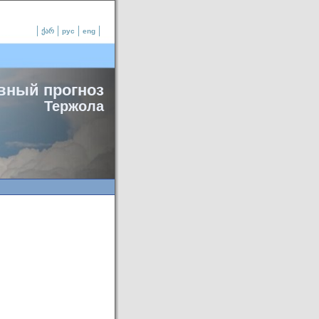
ქარ
рус
eng
вный прогноз
Тержола