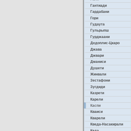
Гантиади
Гардабани
Гори
Гудаута
Гульрыпш
Гурджаани
Дедоплис-Цкаро
Джава
Джвари
Дманиси
Душети
Жинвали
Зестафони
Зугдиди
Казрети
Карели
Каспи
Кваиси
Кварели
Кведа-Насакирали
Кеда