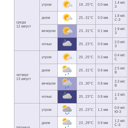
1.4 м/с
утром
19...25°C
0.0 мм
З
1.8 м/с
днем
25...31°C
0.0 мм
С-З
среда
12 август
1.9 м/с
вечером
23...31°C
0.1 мм
З
2.0 м/с
ночью
20...23°C
0.9 мм
З
0.4 м/с
утром
20...25°C
0.3 мм
С
2.5 м/с
днем
25...31°C
0.6 мм
В
четверг
13 август
3.3 м/с
вечером
23...30°C
0.8 мм
В
1.3 м/с
ночью
20...23°C
0.8 мм
З
0.6 м/с
утром
20...23°C
1.1 мм
Ю-З
1.2 м/с
днем
23...29°C
0.9 мм
С-З
пятница