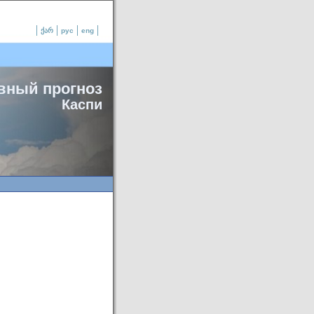
ქარ
рус
eng
вный прогноз
Каспи