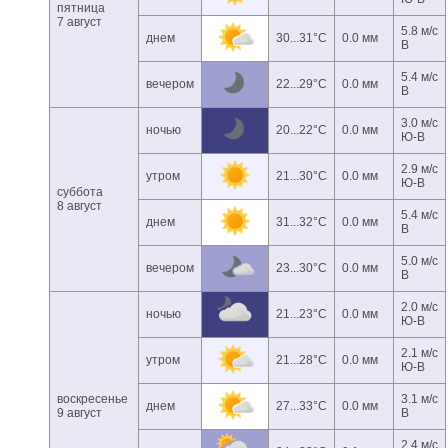
пятница
7 август
5.8 м/с
днем
30...31°C
0.0 мм
В
5.4 м/с
вечером
22...29°C
0.0 мм
В
3.0 м/с
ночью
20...22°C
0.0 мм
Ю-В
2.9 м/с
утром
21...30°C
0.0 мм
Ю-В
суббота
8 август
5.4 м/с
днем
31...32°C
0.0 мм
В
5.0 м/с
вечером
23...30°C
0.0 мм
В
2.0 м/с
ночью
21...23°C
0.0 мм
Ю-В
2.1 м/с
утром
21...28°C
0.0 мм
Ю-В
воскресенье
3.1 м/с
днем
27...33°C
0.0 мм
9 август
В
2.4 м/с