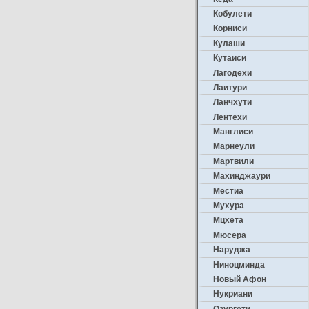
Кобулети
Корниси
Кулаши
Кутаиси
Лагодехи
Лаитури
Ланчхути
Лентехи
Манглиси
Марнеули
Мартвили
Махинджаури
Местиа
Мухура
Мцхета
Мюсера
Наруджа
Ниноцминда
Новый Афон
Нукриани
Озургети