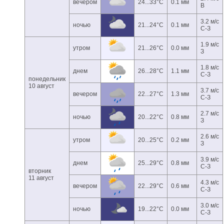
вечером
24...33°C
0.1 мм
В
3.2 м/с
ночью
21...24°C
0.1 мм
С-З
1.9 м/с
утром
21...26°C
0.0 мм
З
1.8 м/с
днем
26...28°C
1.1 мм
С-З
понедельник
10 август
3.7 м/с
вечером
22...27°C
1.3 мм
С-З
2.7 м/с
ночью
20...22°C
0.8 мм
З
2.6 м/с
утром
20...25°C
0.2 мм
З
3.9 м/с
днем
25...29°C
0.8 мм
С-З
вторник
11 август
4.3 м/с
вечером
22...29°C
0.6 мм
С-З
3.0 м/с
ночью
19...22°C
0.0 мм
С-З