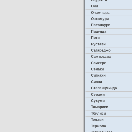
Они
Очамчыра
Очхамури
Пасанаури
Пицунда
Поти
Рустави
Сагареджо
Самтредиа
Сачхере
Сенаки
Сигнахи
Сиони
Степанцминда
Сурами
Сухуми
Тамариси
Тбилиси
Телави
Тержола