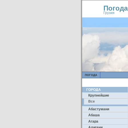
Погода
Грузия
ПОГОДА
ГОРОДА
Крупнейшие
Все
Абастумани
Абаша
Агара
Адигени