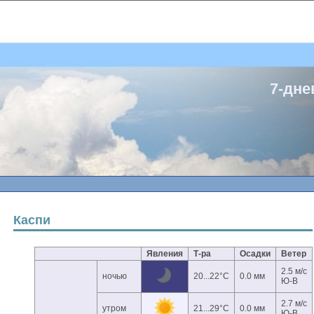
7-дне
Каспи
Явления
Т-ра
Осадки
Ветер
2.5 м/с
ночью
20...22°C
0.0 мм
Ю-В
2.7 м/с
утром
21...29°C
0.0 мм
Ю-В