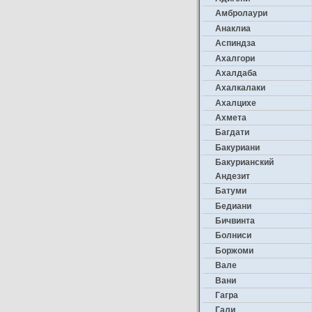
Амбролаури
Анаклиа
Аспиндза
Ахалгори
Ахалдаба
Ахалкалаки
Ахалцихе
Ахмета
Багдати
Бакуриани
Бакурианский
Андезит
Батуми
Бедиани
Бичвинта
Болниси
Боржоми
Вале
Вани
Гагра
Гали