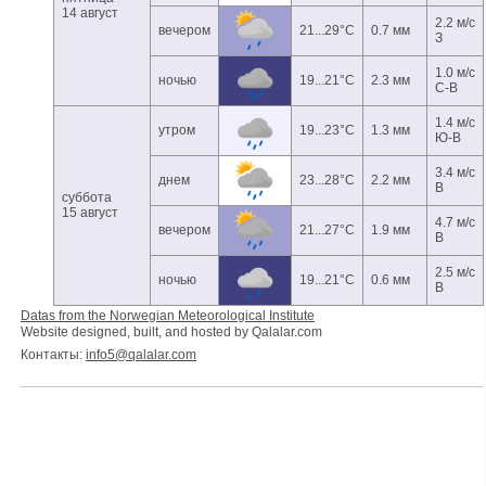
14 август
2.2 м/с
вечером
21...29°C
0.7 мм
З
1.0 м/с
ночью
19...21°C
2.3 мм
С-В
1.4 м/с
утром
19...23°C
1.3 мм
Ю-В
3.4 м/с
днем
23...28°C
2.2 мм
В
суббота
15 август
4.7 м/с
вечером
21...27°C
1.9 мм
В
2.5 м/с
ночью
19...21°C
0.6 мм
В
Datas from the Norwegian Meteorological Institute
Website designed, built, and hosted by Qalalar.com
Контакты:
info5@qalalar.com