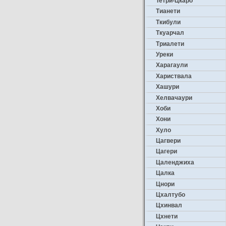
Тетри-Цкаро
Тианети
Ткибули
Ткуарчал
Триалети
Уреки
Харагаули
Хариствала
Хашури
Хелвачаури
Хоби
Хони
Хуло
Цагвери
Цагери
Цаленджиха
Цалка
Цнори
Цхалтубо
Цхинвал
Цхнети