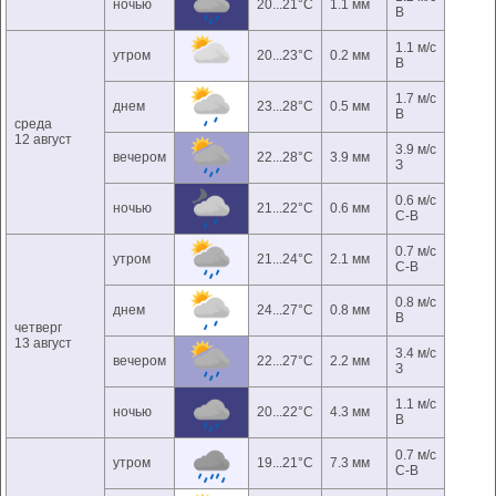
ночью
20...21°C
1.1 мм
В
1.1 м/с
утром
20...23°C
0.2 мм
В
1.7 м/с
днем
23...28°C
0.5 мм
В
среда
12 август
3.9 м/с
вечером
22...28°C
3.9 мм
З
0.6 м/с
ночью
21...22°C
0.6 мм
С-В
0.7 м/с
утром
21...24°C
2.1 мм
С-В
0.8 м/с
днем
24...27°C
0.8 мм
В
четверг
13 август
3.4 м/с
вечером
22...27°C
2.2 мм
З
1.1 м/с
ночью
20...22°C
4.3 мм
В
0.7 м/с
утром
19...21°C
7.3 мм
С-В