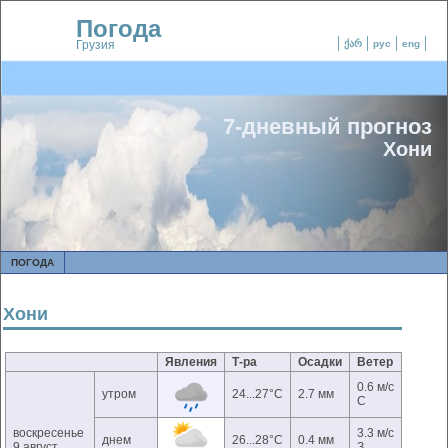
Погода
Грузия
ქარ
рус
eng
7-дневный прогноз
Хони
ПОГОДА
Хони
Явления
Т-ра
Осадки
Ветер
0.6 м/с
утром
24...27°C
2.7 мм
С
воскресенье
3.3 м/с
днем
26...28°C
0.4 мм
9 август
З