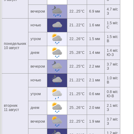
4.7 м/с
вечером
22...25°C
6.9 мм
З
1.5 м/с
ночью
21...22°C
1.6 мм
С
1.5 м/с
утром
22...26°C
1.5 мм
В
понедельник
10 август
1.4 м/с
днем
25...28°C
1.4 мм
Ю-З
3.7 м/с
вечером
22...25°C
2.2 мм
З
1.0 м/с
ночью
21...22°C
2.1 мм
В
0.8 м/с
утром
21...25°C
0.6 мм
Ю-В
вторник
2.1 м/с
днем
25...26°C
2.0 мм
11 август
З
3.7 м/с
вечером
22...25°C
1.9 мм
З
1.2 м/с