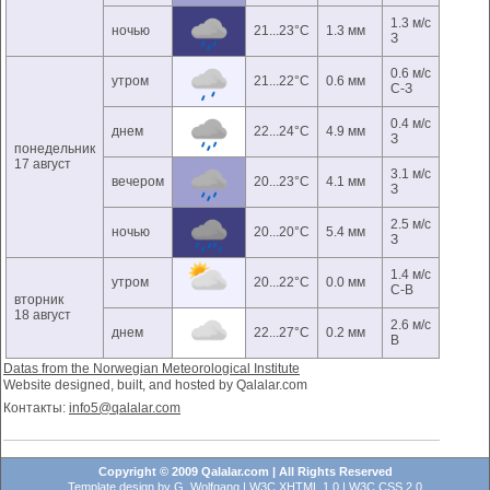
1.3 м/с
ночью
21...23°C
1.3 мм
З
0.6 м/с
утром
21...22°C
0.6 мм
С-З
0.4 м/с
днем
22...24°C
4.9 мм
З
понедельник
17 август
3.1 м/с
вечером
20...23°C
4.1 мм
З
2.5 м/с
ночью
20...20°C
5.4 мм
З
1.4 м/с
утром
20...22°C
0.0 мм
С-В
вторник
18 август
2.6 м/с
днем
22...27°C
0.2 мм
В
Datas from the Norwegian Meteorological Institute
Website designed, built, and hosted by Qalalar.com
Контакты:
info5@qalalar.com
Copyright © 2009 Qalalar.com | All Rights Reserved
Template design by
G. Wolfgang
|
W3C XHTML 1.0
|
W3C CSS 2.0