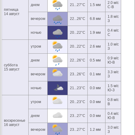
2.0 м/с
днем
21...27°C
1.5 мм
С-В
пятница
14 август
1.8 м/с
вечером
22...26°C
6.8 мм
З
0.4 м/с
ночью
20...22°C
1.9 мм
С
1.0 м/с
утром
20...22°C
2.6 мм
З
0.9 м/с
днем
22...26°C
0.5 мм
Ю-В
суббота
15 август
3.3 м/с
вечером
23...26°C
0.1 мм
З
1.5 м/с
ночью
21...23°C
0.0 мм
Ю-З
0.8 м/с
утром
20...23°C
0.0 мм
В
0.4 м/с
днем
23...27°C
0.0 мм
Ю-В
воскресенье
16 август
3.0 м/с
вечером
23...27°C
1.2 мм
З