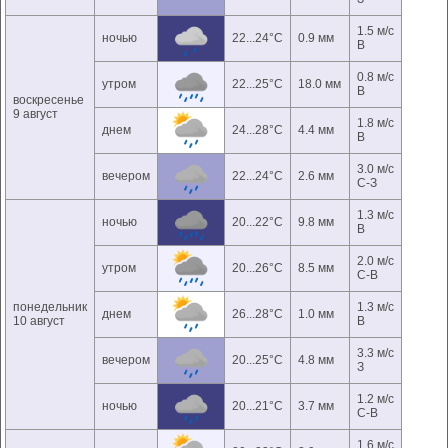
1.5 м/с
ночью
22...24°C
0.9 мм
В
0.8 м/с
утром
22...25°C
18.0 мм
В
воскресенье
9 август
1.8 м/с
днем
24...28°C
4.4 мм
В
3.0 м/с
вечером
22...24°C
2.6 мм
С-З
1.3 м/с
ночью
20...22°C
9.8 мм
В
2.0 м/с
утром
20...26°C
8.5 мм
С-В
понедельник
1.3 м/с
днем
26...28°C
1.0 мм
10 август
В
3.3 м/с
вечером
20...25°C
4.8 мм
З
1.2 м/с
ночью
20...21°C
3.7 мм
С-В
1.6 м/с