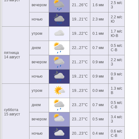
13 август
2.5 м/с
вечером
21...26°C
1.6 мм
З
2.2 м/с
ночью
19...21°C
2.3 мм
Ю
1.7 м/с
утром
19...22°C
0.1 мм
Ю-В
0.5 м/с
днем
22...27°C
0.7 мм
С-В
пятница
14 август
2.2 м/с
вечером
21...27°C
0.9 мм
З
0.9 м/с
ночью
19...21°C
0.9 мм
В
1.3 м/с
утром
19...23°C
0.0 мм
В
0.5 м/с
днем
23...27°C
0.7 мм
С-В
суббота
15 август
3.4 м/с
вечером
23...27°C
0.5 мм
З
0.6 м/с
ночью
20...23°C
0.4 мм
С-В