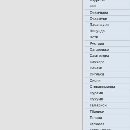
Они
Очамчыра
Очхамури
Пасанаури
Пицунда
Поти
Рустави
Сагареджо
Самтредиа
Сачхере
Сенаки
Сигнахи
Сиони
Степанцминда
Сурами
Сухуми
Тамариси
Тбилиси
Телави
Тержола