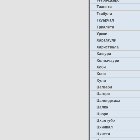
Тетри-Цкаро
Тианети
Ткибули
Ткуарчал
Триалети
Уреки
Харагаули
Хариствала
Хашури
Хелвачаури
Хоби
Хони
Хуло
Цагвери
Цагери
Цаленджиха
Цалка
Цнори
Цхалтубо
Цхинвал
Цхнети