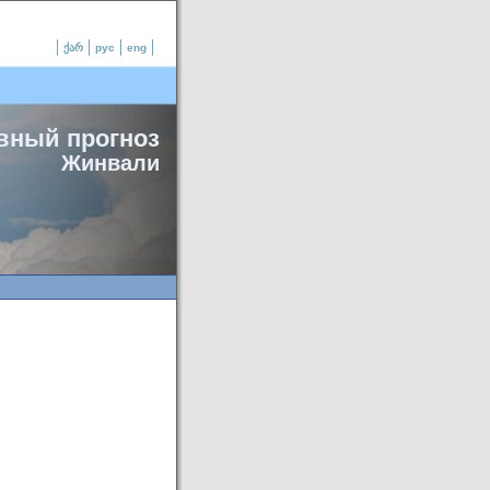
ქარ
рус
eng
вный прогноз
Жинвали