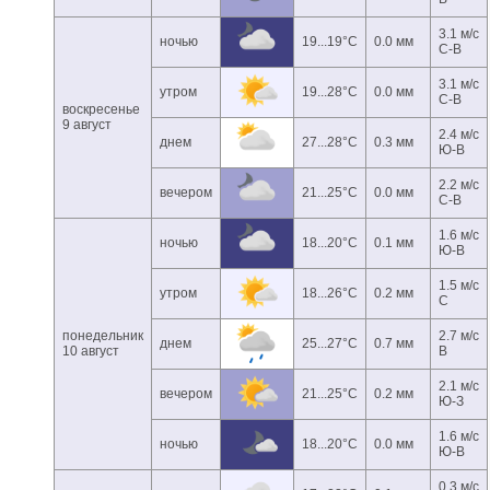
3.1 м/с
ночью
19...19°C
0.0 мм
С-В
3.1 м/с
утром
19...28°C
0.0 мм
С-В
воскресенье
9 август
2.4 м/с
днем
27...28°C
0.3 мм
Ю-В
2.2 м/с
вечером
21...25°C
0.0 мм
С-В
1.6 м/с
ночью
18...20°C
0.1 мм
Ю-В
1.5 м/с
утром
18...26°C
0.2 мм
С
понедельник
2.7 м/с
днем
25...27°C
0.7 мм
10 август
В
2.1 м/с
вечером
21...25°C
0.2 мм
Ю-З
1.6 м/с
ночью
18...20°C
0.0 мм
Ю-В
0.3 м/с