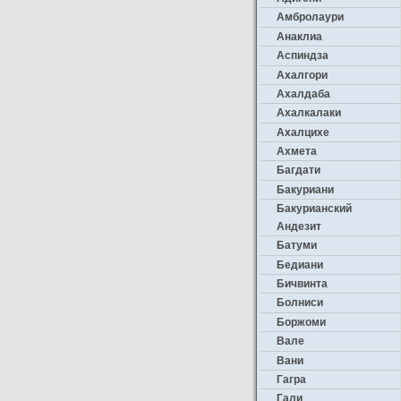
Амбролаури
Анаклиа
Аспиндза
Ахалгори
Ахалдаба
Ахалкалаки
Ахалцихе
Ахмета
Багдати
Бакуриани
Бакурианский
Андезит
Батуми
Бедиани
Бичвинта
Болниси
Боржоми
Вале
Вани
Гагра
Гали