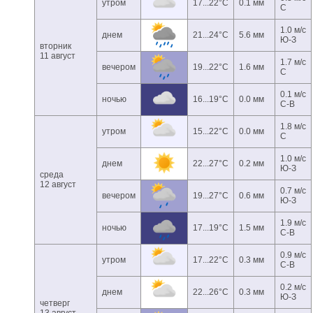
утром
17...22°C
0.1 мм
С
1.0 м/с
днем
21...24°C
5.6 мм
Ю-З
вторник
11 август
1.7 м/с
вечером
19...22°C
1.6 мм
С
0.1 м/с
ночью
16...19°C
0.0 мм
С-В
1.8 м/с
утром
15...22°C
0.0 мм
С
1.0 м/с
днем
22...27°C
0.2 мм
Ю-З
среда
12 август
0.7 м/с
вечером
19...27°C
0.6 мм
Ю-З
1.9 м/с
ночью
17...19°C
1.5 мм
С-В
0.9 м/с
утром
17...22°C
0.3 мм
С-В
0.2 м/с
днем
22...26°C
0.3 мм
Ю-З
четверг