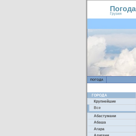
Погода
Грузия
ПОГОДА
ГОРОДА
Крупнейшие
Все
Абастумани
Абаша
Агара
Адигени