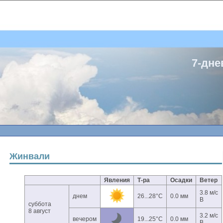
7-дне
Жинвали
Явления
Т-ра
Осадки
Ветер
3.8 м/с
днем
26...28°C
0.0 мм
В
суббота
8 август
3.2 м/с
вечером
19...25°C
0.0 мм
В