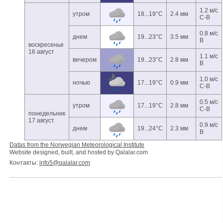
1.2 м/с
утром
18...19°C
2.4 мм
С-В
0.8 м/с
днем
19...23°C
3.5 мм
В
воскресенье
16 август
1.1 м/с
вечером
19...23°C
2.8 мм
В
1.0 м/с
ночью
17...19°C
0.9 мм
С-В
0.5 м/с
утром
17...19°C
2.8 мм
С-В
понедельник
17 август
0.9 м/с
днем
19...24°C
2.3 мм
В
Datas from the Norwegian Meteorological Institute
Website designed, built, and hosted by Qalalar.com
Контакты:
info5@qalalar.com