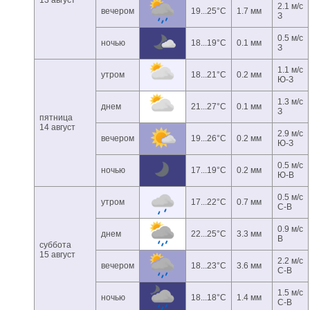
13 август
2.1 м/с
вечером
19...25°C
1.7 мм
З
0.5 м/с
ночью
18...19°C
0.1 мм
З
1.1 м/с
утром
18...21°C
0.2 мм
Ю-З
1.3 м/с
днем
21...27°C
0.1 мм
З
пятница
14 август
2.9 м/с
вечером
19...26°C
0.2 мм
Ю-З
0.5 м/с
ночью
17...19°C
0.2 мм
Ю-В
0.5 м/с
утром
17...22°C
0.7 мм
С-В
0.9 м/с
днем
22...25°C
3.3 мм
В
суббота
15 август
2.2 м/с
вечером
18...23°C
3.6 мм
С-В
1.5 м/с
ночью
18...18°C
1.4 мм
С-В