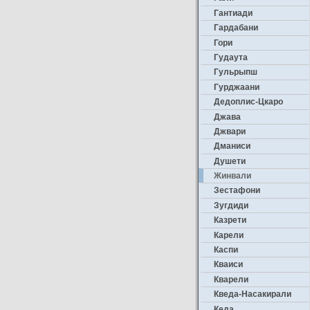
Гантиади
Гардабани
Гори
Гудаута
Гульрыпш
Гурджаани
Дедоплис-Цкаро
Джава
Джвари
Дманиси
Душети
Жинвали
Зестафони
Зугдиди
Казрети
Карели
Каспи
Кваиси
Кварели
Кведа-Насакирали
Кеда