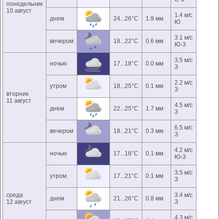
понедельник
10 август
1.4 м/с
днем
24...26°C
1.9 мм
Ю
3.1 м/с
вечером
18...22°C
0.6 мм
Ю-З
3.5 м/с
ночью
17...18°C
0.0 мм
З
2.2 м/с
утром
18...25°C
0.1 мм
З
вторник
11 август
4.5 м/с
днем
22...25°C
1.7 мм
З
6.5 м/с
вечером
18...21°C
0.3 мм
З
4.2 м/с
ночью
17...18°C
0.1 мм
Ю-З
3.5 м/с
утром
17...21°C
0.1 мм
З
среда
3.4 м/с
днем
21...26°C
0.8 мм
12 август
З
4.3 м/с