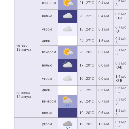
2.5 м/с
вечером
21...27°C
0.4 мм
З
0.6 м/с
ночью
20...22°C
0.4 мм
Ю-З
0.7 м/с
утром
18...24°C
0.1 мм
Ю
0.4 м/с
днем
24...27°C
1.5 мм
З
четверг
13 август
3.1 м/с
вечером
20...26°C
0.3 мм
З
0.3 м/с
ночью
17...20°C
0.0 мм
Ю-В
1.4 м/с
утром
16...23°C
0.0 мм
Ю-В
0.6 м/с
днем
23...25°C
0.6 мм
С-З
пятница
14 август
3.3 м/с
вечером
20...24°C
0.7 мм
З
1.4 м/с
ночью
19...20°C
0.5 мм
З
0.1 м/с
утром
19...20°C
1.3 мм
С-З