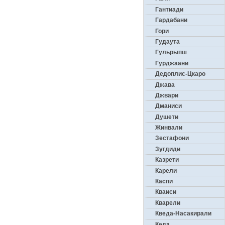
Гантиади
Гардабани
Гори
Гудаута
Гульрыпш
Гурджаани
Дедоплис-Цкаро
Джава
Джвари
Дманиси
Душети
Жинвали
Зестафони
Зугдиди
Казрети
Карели
Каспи
Кваиси
Кварели
Кведа-Насакирали
Кеда