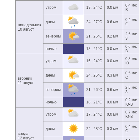
0.4 м/с
утром
19...24°C
0.0 мм
В
0.4 м/с
днем
24...27°C
0.6 мм
С
понедельник
10 август
2.5 м/с
вечером
21...26°C
0.2 мм
З
0.6 м/с
ночью
18...21°C
0.0 мм
В
0.8 м/с
утром
16...24°C
0.0 мм
Ю
0.5 м/с
днем
24...26°C
0.3 мм
С
вторник
11 август
2.5 м/с
вечером
21...26°C
0.6 мм
З
0.2 м/с
ночью
18...21°C
0.0 мм
Ю-В
0.7 м/с
утром
17...24°C
0.0 мм
Ю-В
0.4 м/с
днем
24...28°C
0.3 мм
С
среда
12 август