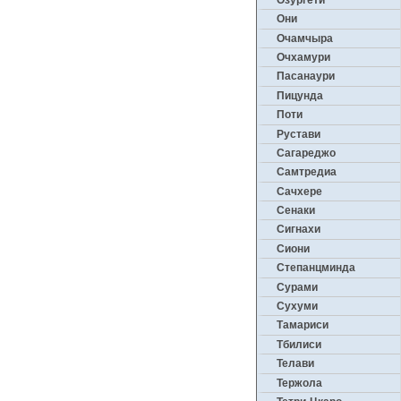
Они
Очамчыра
Очхамури
Пасанаури
Пицунда
Поти
Рустави
Сагареджо
Самтредиа
Сачхере
Сенаки
Сигнахи
Сиони
Степанцминда
Сурами
Сухуми
Тамариси
Тбилиси
Телави
Тержола