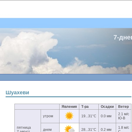
7-дне
Шуахеви
Явления
Т-ра
Осадки
Ветер
2.1 м/с
утром
19...31°C
0.0 мм
Ю-В
пятница
1.8 м/с
днем
28...31°C
0.2 мм
7 август
С