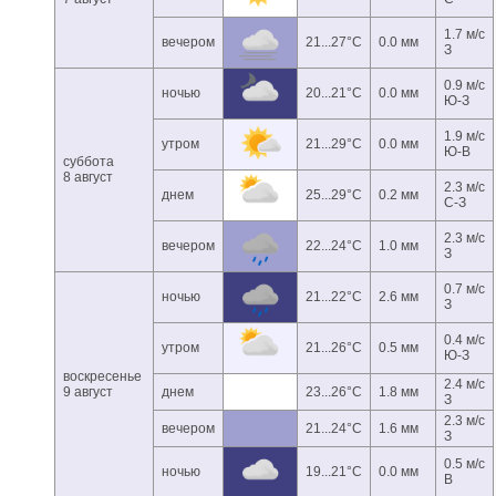
1.7 м/с
вечером
21...27°C
0.0 мм
З
0.9 м/с
ночью
20...21°C
0.0 мм
Ю-З
1.9 м/с
утром
21...29°C
0.0 мм
Ю-В
суббота
8 август
2.3 м/с
днем
25...29°C
0.2 мм
С-З
2.3 м/с
вечером
22...24°C
1.0 мм
З
0.7 м/с
ночью
21...22°C
2.6 мм
З
0.4 м/с
утром
21...26°C
0.5 мм
Ю-З
воскресенье
2.4 м/с
9 август
днем
23...26°C
1.8 мм
З
2.3 м/с
вечером
21...24°C
1.6 мм
З
0.5 м/с
ночью
19...21°C
0.0 мм
В