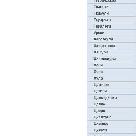
Тетри-Цкаро
Тианети
Ткибули
Ткуарчал
Триалети
Уреки
Харагаули
Хариствала
Хашури
Хелвачаури
Хоби
Хони
Хуло
Цагвери
Цагери
Цаленджиха
Цалка
Цнори
Цхалтубо
Цхинвал
Цхнети