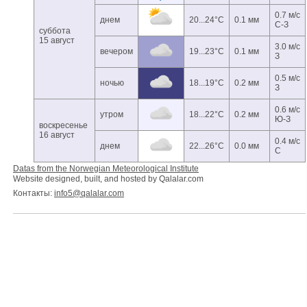
0.7 м/с
днем
20...24°C
0.1 мм
С-З
суббота
15 август
3.0 м/с
вечером
19...23°C
0.1 мм
З
0.5 м/с
ночью
18...19°C
0.2 мм
З
0.6 м/с
утром
18...22°C
0.2 мм
Ю-З
воскресенье
16 август
0.4 м/с
днем
22...26°C
0.0 мм
С
Datas from the Norwegian Meteorological Institute
Website designed, built, and hosted by Qalalar.com
Контакты:
info5@qalalar.com