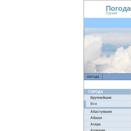
Погода
Грузия
ПОГОДА
ГОРОДА
Крупнейшие
Все
Абастумани
Абаша
Агара
Адигени