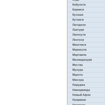
Кобулети
Корниси
Кулаши
Кутаиси
Лагодехи
Лаитури
Ланчхути
Лентехи
Манглиси
Марнеули
Мартвили
Махинджаури
Местиа
Мухура
Мцхета
Мюсера
Наруджа
Ниноцминда
Новый Афон
Нукриани
Озургети