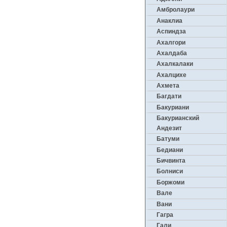
Амбролаури
Анаклиа
Аспиндза
Ахалгори
Ахалдаба
Ахалкалаки
Ахалцихе
Ахмета
Багдати
Бакуриани
Бакурианский
Андезит
Батуми
Бедиани
Бичвинта
Болниси
Боржоми
Вале
Вани
Гагра
Гали