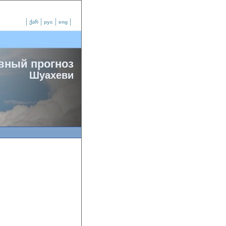
ქარ
рус
eng
вный прогноз
Шуахеви