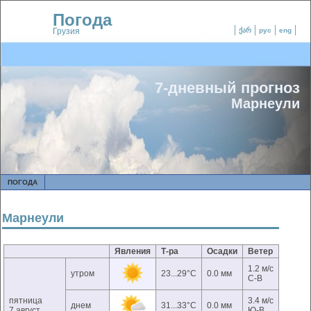
Погода
Грузия
ქარ
рус
eng
7-дневный прогноз
Марнеули
ПОГОДА
Марнеули
Явления
Т-ра
Осадки
Ветер
1.2 м/с
утром
23...29°C
0.0 мм
С-В
пятница
3.4 м/с
днем
31...33°C
0.0 мм
7 август
Ю-В