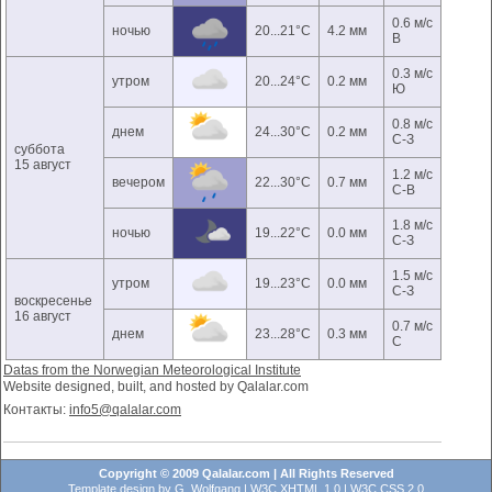
0.6 м/с
ночью
20...21°C
4.2 мм
В
0.3 м/с
утром
20...24°C
0.2 мм
Ю
0.8 м/с
днем
24...30°C
0.2 мм
С-З
суббота
15 август
1.2 м/с
вечером
22...30°C
0.7 мм
С-В
1.8 м/с
ночью
19...22°C
0.0 мм
С-З
1.5 м/с
утром
19...23°C
0.0 мм
С-З
воскресенье
16 август
0.7 м/с
днем
23...28°C
0.3 мм
С
Datas from the Norwegian Meteorological Institute
Website designed, built, and hosted by Qalalar.com
Контакты:
info5@qalalar.com
Copyright © 2009 Qalalar.com | All Rights Reserved
Template design by
G. Wolfgang
|
W3C XHTML 1.0
|
W3C CSS 2.0