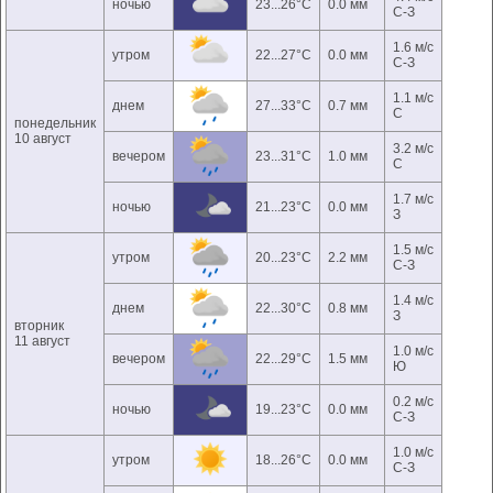
ночью
23...26°C
0.0 мм
С-З
1.6 м/с
утром
22...27°C
0.0 мм
С-З
1.1 м/с
днем
27...33°C
0.7 мм
С
понедельник
10 август
3.2 м/с
вечером
23...31°C
1.0 мм
С
1.7 м/с
ночью
21...23°C
0.0 мм
З
1.5 м/с
утром
20...23°C
2.2 мм
С-З
1.4 м/с
днем
22...30°C
0.8 мм
З
вторник
11 август
1.0 м/с
вечером
22...29°C
1.5 мм
Ю
0.2 м/с
ночью
19...23°C
0.0 мм
С-З
1.0 м/с
утром
18...26°C
0.0 мм
С-З