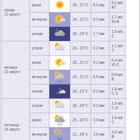
0.2 м/с
днем
26...31°C
0.0 мм
Ю
среда
12 август
1.7 м/с
вечером
24...31°C
0.3 мм
Ю-В
1.5 м/с
ночью
20...24°C
1.7 мм
С
1.1 м/с
утром
20...25°C
0.2 мм
З
0.4 м/с
днем
25...31°C
0.2 мм
Ю-З
четверг
13 август
0.8 м/с
вечером
23...31°C
0.9 мм
В
1.8 м/с
ночью
20...23°C
0.2 мм
С-З
1.5 м/с
утром
20...26°C
0.2 мм
С-З
1.6 м/с
днем
25...28°C
3.0 мм
С
пятница
14 август
3.0 м/с
вечером
21...26°C
3.8 мм
В