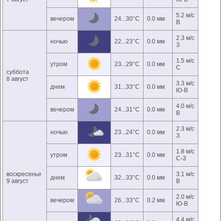
5.2 м/с
вечером
24...30°C
0.0 мм
В
2.3 м/с
ночью
22...23°C
0.0 мм
З
1.5 м/с
утром
23...29°C
0.0 мм
С
суббота
8 август
3.3 м/с
днем
31...33°C
0.0 мм
Ю-В
4.0 м/с
вечером
24...31°C
0.0 мм
В
2.3 м/с
ночью
23...24°C
0.0 мм
З
1.8 м/с
утром
23...31°C
0.0 мм
С-З
воскресенье
3.1 м/с
днем
32...33°C
0.0 мм
9 август
В
2.0 м/с
вечером
26...33°C
0.2 мм
Ю-В
4.4 м/с