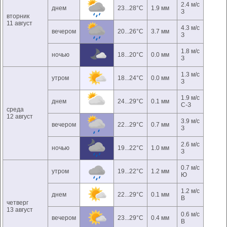
2.4 м/с
днем
23...28°C
1.9 мм
З
вторник
11 август
4.3 м/с
вечером
20...26°C
3.7 мм
З
1.8 м/с
ночью
18...20°C
0.0 мм
З
1.3 м/с
утром
18...24°C
0.0 мм
З
1.9 м/с
днем
24...29°C
0.1 мм
С-З
среда
12 август
3.9 м/с
вечером
22...29°C
0.7 мм
З
2.6 м/с
ночью
19...22°C
1.0 мм
З
0.7 м/с
утром
19...22°C
1.2 мм
Ю
1.2 м/с
днем
22...29°C
0.1 мм
В
четверг
13 август
0.6 м/с
вечером
23...29°C
0.4 мм
В