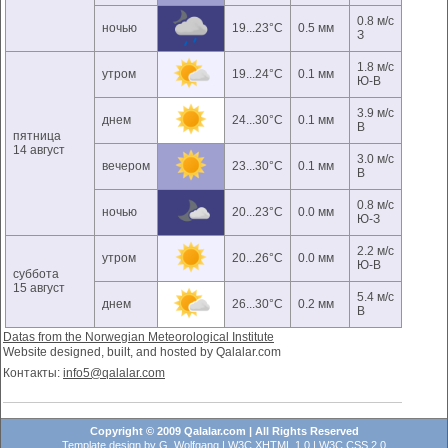
0.8 м/с
ночью
19...23°C
0.5 мм
З
1.8 м/с
утром
19...24°C
0.1 мм
Ю-В
3.9 м/с
днем
24...30°C
0.1 мм
В
пятница
14 август
3.0 м/с
вечером
23...30°C
0.1 мм
В
0.8 м/с
ночью
20...23°C
0.0 мм
Ю-З
2.2 м/с
утром
20...26°C
0.0 мм
Ю-В
суббота
15 август
5.4 м/с
днем
26...30°C
0.2 мм
В
Datas from the Norwegian Meteorological Institute
Website designed, built, and hosted by Qalalar.com
Контакты:
info5@qalalar.com
Copyright © 2009 Qalalar.com | All Rights Reserved
Template design by
G. Wolfgang
|
W3C XHTML 1.0
|
W3C CSS 2.0