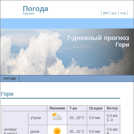
Погода
Грузия
ქარ
рус
eng
7-дневный прогноз
Гори
ПОГОДА
Гори
Явления
Т-ра
Осадки
Ветер
0.4 м/с
утром
20...29°C
0.0 мм
С-З
четверг
5.6 м/с
днем
30...31°C
0.0 мм
6 август
В