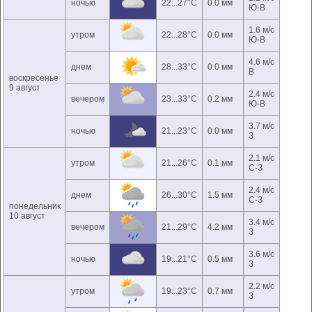
ночью
22...27°C
0.0 мм
Ю-В
1.6 м/с
утром
22...28°C
0.0 мм
Ю-В
4.6 м/с
днем
28...33°C
0.0 мм
В
воскресенье
9 август
2.4 м/с
вечером
23...33°C
0.2 мм
Ю-В
3.7 м/с
ночью
21...23°C
0.0 мм
З
2.1 м/с
утром
21...26°C
0.1 мм
С-З
2.4 м/с
днем
26...30°C
1.5 мм
С-З
понедельник
10 август
3.4 м/с
вечером
21...29°C
4.2 мм
З
3.6 м/с
ночью
19...21°C
0.5 мм
З
2.2 м/с
утром
19...23°C
0.7 мм
З