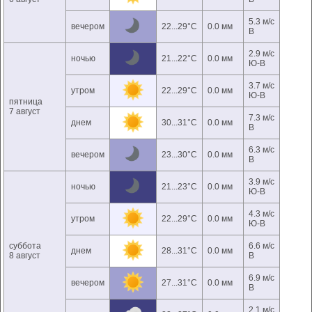
5.3 м/с
вечером
22...29°C
0.0 мм
В
2.9 м/с
ночью
21...22°C
0.0 мм
Ю-В
3.7 м/с
утром
22...29°C
0.0 мм
Ю-В
пятница
7 август
7.3 м/с
днем
30...31°C
0.0 мм
В
6.3 м/с
вечером
23...30°C
0.0 мм
В
3.9 м/с
ночью
21...23°C
0.0 мм
Ю-В
4.3 м/с
утром
22...29°C
0.0 мм
Ю-В
суббота
6.6 м/с
днем
28...31°C
0.0 мм
8 август
В
6.9 м/с
вечером
27...31°C
0.0 мм
В
2.1 м/с