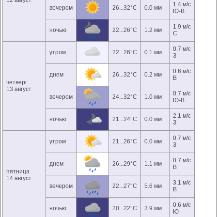
12 август
1.4 м/с
вечером
26...32°C
0.0 мм
Ю-В
1.9 м/с
ночью
22...26°C
1.2 мм
С
0.7 м/с
утром
22...26°C
0.1 мм
З
0.6 м/с
днем
26...32°C
0.2 мм
В
четверг
13 август
0.7 м/с
вечером
24...32°C
1.0 мм
Ю-В
2.1 м/с
ночью
21...24°C
0.0 мм
З
0.7 м/с
утром
21...26°C
0.0 мм
З
0.7 м/с
днем
26...29°C
1.1 мм
В
пятница
14 август
3.1 м/с
вечером
22...27°C
5.6 мм
В
0.6 м/с
ночью
20...22°C
3.9 мм
Ю