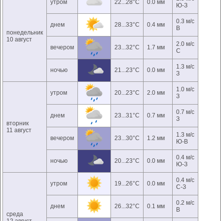
утром
22...28°C
0.0 мм
Ю-З
0.3 м/с
днем
28...33°C
0.4 мм
В
понедельник
10 август
2.0 м/с
вечером
23...32°C
1.7 мм
С
1.3 м/с
ночью
21...23°C
0.0 мм
З
1.0 м/с
утром
20...23°C
2.0 мм
З
0.7 м/с
днем
23...31°C
0.7 мм
З
вторник
11 август
1.3 м/с
вечером
23...30°C
1.2 мм
Ю-В
0.4 м/с
ночью
20...23°C
0.0 мм
Ю-З
0.4 м/с
утром
19...26°C
0.0 мм
С-З
0.2 м/с
днем
26...32°C
0.1 мм
В
среда