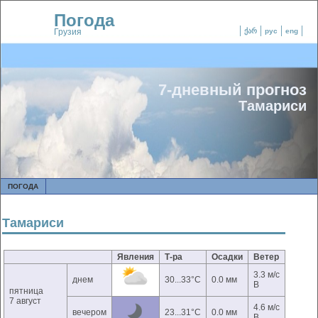
Погода
Грузия
ქარ
рус
eng
7-дневный прогноз
Тамариси
ПОГОДА
Тамариси
Явления
Т-ра
Осадки
Ветер
3.3 м/с
днем
30...33°C
0.0 мм
В
пятница
7 август
4.6 м/с
вечером
23...31°C
0.0 мм
В