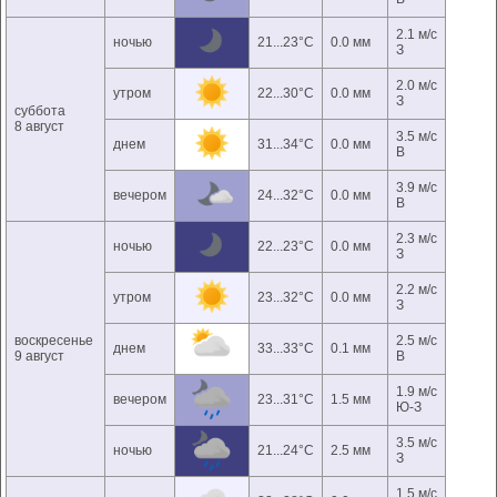
2.1 м/с
ночью
21...23°C
0.0 мм
З
2.0 м/с
утром
22...30°C
0.0 мм
З
суббота
8 август
3.5 м/с
днем
31...34°C
0.0 мм
В
3.9 м/с
вечером
24...32°C
0.0 мм
В
2.3 м/с
ночью
22...23°C
0.0 мм
З
2.2 м/с
утром
23...32°C
0.0 мм
З
воскресенье
2.5 м/с
днем
33...33°C
0.1 мм
9 август
В
1.9 м/с
вечером
23...31°C
1.5 мм
Ю-З
3.5 м/с
ночью
21...24°C
2.5 мм
З
1.5 м/с