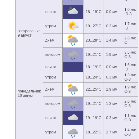
1.0 м/с
ночью
18...19°C
0.0 мм
Ю-З
1.7 м/с
утром
19...27°C
0.2 мм
Ю
воскресенье
9 август
2.8 м/с
днем
23...28°C
1.4 мм
С
3.5 м/с
вечером
19...21°C
1.9 мм
С-З
1.6 м/с
ночью
18...19°C
0.0 мм
Ю
1.3 м/с
утром
18...24°C
0.3 мм
С-З
1.9 м/с
днем
22...25°C
2.9 мм
понедельник
С-З
10 август
2.6 м/с
вечером
19...21°C
1.2 мм
С-З
1.1 м/с
ночью
19...19°C
0.3 мм
С-В
1.4 м/с
утром
18...22°C
2.7 мм
С-З