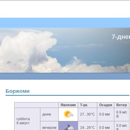
7-дне
Боржоми
Явления
Т-ра
Осадки
Ветер
6.9 м/с
днем
27...30°C
0.0 мм
В
суббота
8 август
5.0 м/с
вечером
19...26°C
0.0 мм
В