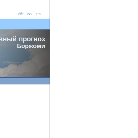
ქარ
рус
eng
вный прогноз
Боржоми