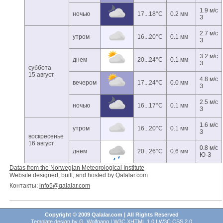
1.9 м/с
ночью
17...18°C
0.2 мм
З
2.7 м/с
утром
16...20°C
0.1 мм
З
3.2 м/с
днем
20...24°C
0.1 мм
З
суббота
15 август
4.8 м/с
вечером
17...24°C
0.0 мм
З
2.5 м/с
ночью
16...17°C
0.1 мм
З
1.6 м/с
утром
16...20°C
0.1 мм
З
воскресенье
16 август
0.8 м/с
днем
20...26°C
0.6 мм
Ю-З
Datas from the Norwegian Meteorological Institute
Website designed, built, and hosted by Qalalar.com
Контакты:
info5@qalalar.com
Copyright © 2009 Qalalar.com | All Rights Reserved
Template design by
G. Wolfgang
|
W3C XHTML 1.0
|
W3C CSS 2.0