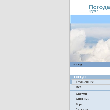
Погода
Грузия
ПОГОДА
ГОРОДА
Крупнейшие
Все
Батуми
Боржоми
Гори
Зугдиди