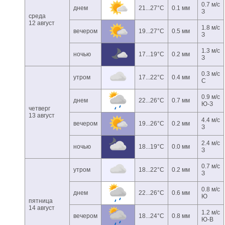
0.7 м/с
днем
21...27°C
0.1 мм
З
среда
12 август
1.8 м/с
вечером
19...27°C
0.5 мм
З
1.3 м/с
ночью
17...19°C
0.2 мм
З
0.3 м/с
утром
17...22°C
0.4 мм
С
0.9 м/с
днем
22...26°C
0.7 мм
Ю-З
четверг
13 август
4.4 м/с
вечером
19...26°C
0.2 мм
З
2.4 м/с
ночью
18...19°C
0.0 мм
З
0.7 м/с
утром
18...22°C
0.2 мм
З
0.8 м/с
днем
22...26°C
0.6 мм
Ю
пятница
14 август
1.2 м/с
вечером
18...24°C
0.8 мм
Ю-В