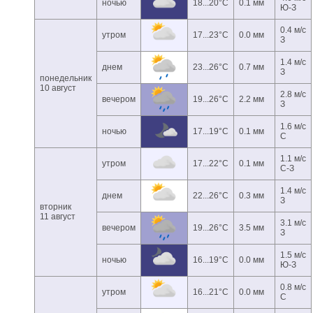
ночью
18...20°C
0.1 мм
Ю-З
0.4 м/с
утром
17...23°C
0.0 мм
З
1.4 м/с
днем
23...26°C
0.7 мм
З
понедельник
10 август
2.8 м/с
вечером
19...26°C
2.2 мм
З
1.6 м/с
ночью
17...19°C
0.1 мм
С
1.1 м/с
утром
17...22°C
0.1 мм
С-З
1.4 м/с
днем
22...26°C
0.3 мм
З
вторник
11 август
3.1 м/с
вечером
19...26°C
3.5 мм
З
1.5 м/с
ночью
16...19°C
0.0 мм
Ю-З
0.8 м/с
утром
16...21°C
0.0 мм
С