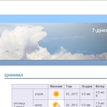
7-дне
Цхинвал
Явления
Т-ра
Осадки
Ветер
4.5 м/с
утром
20...26°C
0.0 мм
В
пятница
7.9 м/с
днем
26...28°C
0.0 мм
7 август
Ю-В