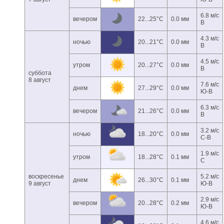
6.8 м/с
вечером
22...25°C
0.0 мм
В
4.3 м/с
ночью
20...21°C
0.0 мм
В
4.5 м/с
утром
20...27°C
0.0 мм
В
суббота
8 август
7.6 м/с
днем
27...29°C
0.0 мм
Ю-В
6.3 м/с
вечером
21...26°C
0.0 мм
В
3.2 м/с
ночью
18...20°C
0.0 мм
С-В
1.9 м/с
утром
18...28°C
0.1 мм
С
воскресенье
5.2 м/с
днем
26...30°C
0.1 мм
9 август
Ю-В
2.9 м/с
вечером
20...28°C
0.2 мм
Ю-В
4.6 м/с