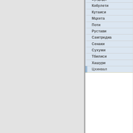
Кобулети
Кутаиси
Мцхета
Поти
Рустави
Самтредиа
Сенаки
Сухуми
Тбилиси
Хашури
Цхинвал