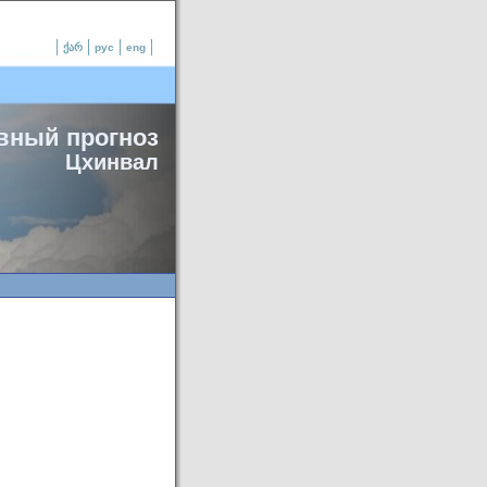
ქარ
рус
eng
вный прогноз
Цхинвал