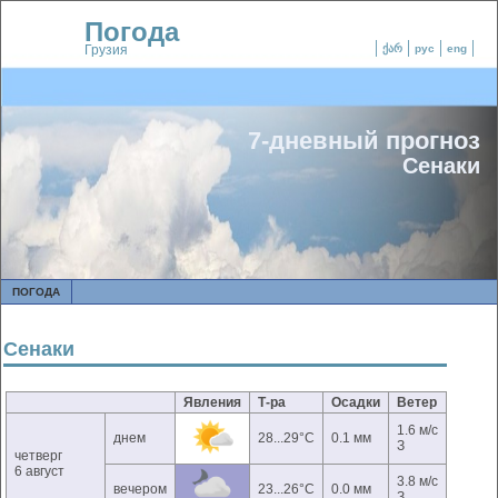
Погода
Грузия
ქარ
рус
eng
7-дневный прогноз
Сенаки
ПОГОДА
Сенаки
Явления
Т-ра
Осадки
Ветер
1.6 м/с
днем
28...29°C
0.1 мм
З
четверг
6 август
3.8 м/с
вечером
23...26°C
0.0 мм
З