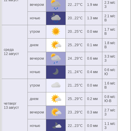
11 август
2.3 м/с
вечером
22...27°C
1.9 мм
З
2.1 м/с
ночью
20...22°C
1.3 мм
В
1.7 м/с
утром
20...25°C
0.0 мм
В
1.8 м/с
днем
25...29°C
0.1 мм
В
среда
12 август
3.3 м/с
вечером
24...29°C
0.6 мм
З
0.6 м/с
ночью
21...24°C
0.4 мм
Ю
1.6 м/с
утром
21...25°C
0.0 мм
В
0.8 м/с
днем
25...29°C
0.2 мм
Ю-В
четверг
13 август
2.7 м/с
вечером
23...29°C
0.3 мм
З
1.1 м/с
ночью
22...23°C
0.0 мм
З