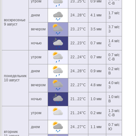
утром
23...25°C
0.9 мм
С-В
1.7 м/с
днем
24...28°C
4.1 мм
З
воскресенье
9 август
3.7 м/с
вечером
23...27°C
3.5 мм
З
1.4 м/с
ночью
22...23°C
0.7 мм
С
0.7 м/с
утром
22...24°C
0.7 мм
С-В
0.2 м/с
днем
24...28°C
0.9 мм
В
понедельник
10 август
4.0 м/с
вечером
22...27°C
4.8 мм
З
1.0 м/с
ночью
21...22°C
1.0 мм
В
1.3 м/с
утром
21...24°C
0.2 мм
С-В
0.7 м/с
днем
24...27°C
1.1 мм
Ю
вторник