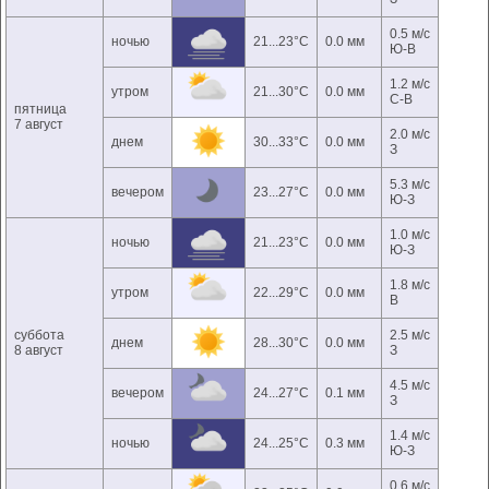
0.5 м/с
ночью
21...23°C
0.0 мм
Ю-В
1.2 м/с
утром
21...30°C
0.0 мм
С-В
пятница
7 август
2.0 м/с
днем
30...33°C
0.0 мм
З
5.3 м/с
вечером
23...27°C
0.0 мм
Ю-З
1.0 м/с
ночью
21...23°C
0.0 мм
Ю-З
1.8 м/с
утром
22...29°C
0.0 мм
В
суббота
2.5 м/с
днем
28...30°C
0.0 мм
8 август
З
4.5 м/с
вечером
24...27°C
0.1 мм
З
1.4 м/с
ночью
24...25°C
0.3 мм
Ю-З
0.6 м/с