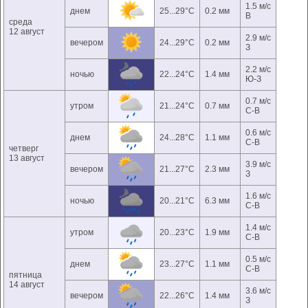
1.5 м/с
днем
25...29°C
0.2 мм
В
среда
12 август
2.9 м/с
вечером
24...29°C
0.2 мм
З
2.2 м/с
ночью
22...24°C
1.4 мм
Ю-З
0.7 м/с
утром
21...24°C
0.7 мм
С-В
0.6 м/с
днем
24...28°C
1.1 мм
С-В
четверг
13 август
3.9 м/с
вечером
21...27°C
2.3 мм
З
1.6 м/с
ночью
20...21°C
6.3 мм
С-В
1.4 м/с
утром
20...23°C
1.9 мм
С-В
0.5 м/с
днем
23...27°C
1.1 мм
С-В
пятница
14 август
3.6 м/с
вечером
22...26°C
1.4 мм
З