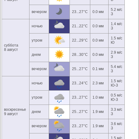
5.2 м/с
вечером
23...27°C
0.0 мм
З
1.4 м/с
ночью
21...22°C
0.0 мм
З
1.5 м/с
утром
22...29°C
0.0 мм
Ю
суббота
8 август
2.9 м/с
днем
28...30°C
0.0 мм
З
5.4 м/с
вечером
25...27°C
0.1 мм
З
1.5 м/с
ночью
23...24°C
2.3 мм
Ю-З
0.5 м/с
утром
23...27°C
1.0 мм
Ю-З
воскресенье
3.3 м/с
днем
25...27°C
1.9 мм
9 август
З
3.6 м/с
вечером
23...27°C
1.9 мм
З
1.5 м/с