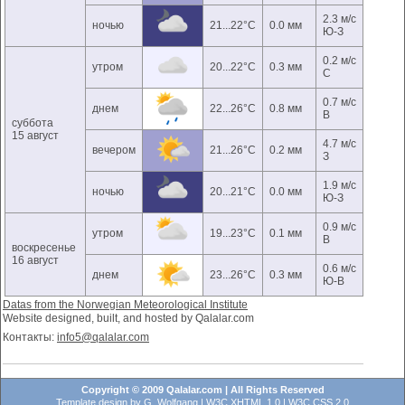
2.3 м/с
ночью
21...22°C
0.0 мм
Ю-З
0.2 м/с
утром
20...22°C
0.3 мм
С
0.7 м/с
днем
22...26°C
0.8 мм
В
суббота
15 август
4.7 м/с
вечером
21...26°C
0.2 мм
З
1.9 м/с
ночью
20...21°C
0.0 мм
Ю-З
0.9 м/с
утром
19...23°C
0.1 мм
В
воскресенье
16 август
0.6 м/с
днем
23...26°C
0.3 мм
Ю-В
Datas from the Norwegian Meteorological Institute
Website designed, built, and hosted by Qalalar.com
Контакты:
info5@qalalar.com
Copyright © 2009 Qalalar.com | All Rights Reserved
Template design by
G. Wolfgang
|
W3C XHTML 1.0
|
W3C CSS 2.0