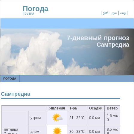
Погода
Грузия
ქარ
рус
eng
7-дневный прогноз
Самтредиа
ПОГОДА
Самтредиа
Явления
Т-ра
Осадки
Ветер
1.6 м/с
утром
21...32°C
0.0 мм
З
пятница
8.5 м/с
днем
30...33°C
0.0 мм
7 август
В