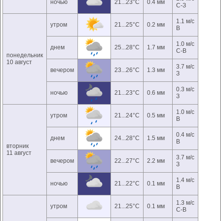
ночью
21...23°C
0.4 мм
С-З
1.1 м/с
утром
21...25°C
0.2 мм
В
1.0 м/с
днем
25...28°C
1.7 мм
С-В
понедельник
10 август
3.7 м/с
вечером
23...26°C
1.3 мм
З
0.3 м/с
ночью
21...23°C
0.6 мм
З
1.0 м/с
утром
21...24°C
0.5 мм
В
0.4 м/с
днем
24...28°C
1.5 мм
В
вторник
11 август
3.7 м/с
вечером
22...27°C
2.2 мм
З
1.4 м/с
ночью
21...22°C
0.1 мм
В
1.3 м/с
утром
21...25°C
0.1 мм
С-В