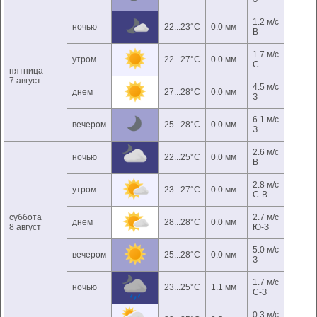
1.2 м/с
ночью
22...23°C
0.0 мм
В
1.7 м/с
утром
22...27°C
0.0 мм
С
пятница
7 август
4.5 м/с
днем
27...28°C
0.0 мм
З
6.1 м/с
вечером
25...28°C
0.0 мм
З
2.6 м/с
ночью
22...25°C
0.0 мм
В
2.8 м/с
утром
23...27°C
0.0 мм
С-В
суббота
2.7 м/с
днем
28...28°C
0.0 мм
8 август
Ю-З
5.0 м/с
вечером
25...28°C
0.0 мм
З
1.7 м/с
ночью
23...25°C
1.1 мм
С-З
0.3 м/с