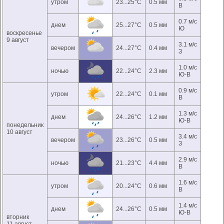
утром
23...25°C
0.5 мм
В
0.7 м/с
днем
25...27°C
0.5 мм
Ю
воскресенье
9 август
3.1 м/с
вечером
24...27°C
0.4 мм
З
1.0 м/с
ночью
22...24°C
2.3 мм
Ю-В
0.9 м/с
утром
22...24°C
0.1 мм
В
1.3 м/с
днем
24...26°C
1.2 мм
Ю-В
понедельник
10 август
3.4 м/с
вечером
23...26°C
0.5 мм
З
2.9 м/с
ночью
21...23°C
4.4 мм
В
1.6 м/с
утром
20...24°C
0.6 мм
В
1.4 м/с
днем
24...26°C
0.5 мм
Ю-В
вторник