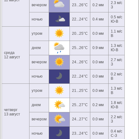
11 август
2.3 м/с
вечером
23...26°C
0.2 мм
З
0.5 м/с
ночью
22...24°C
0.4 мм
Ю-В
1.1 м/с
утром
20...25°C
0.0 мм
В
1.3 м/с
днем
25...26°C
0.9 мм
Ю-В
среда
12 август
2.7 м/с
вечером
24...26°C
0.0 мм
З
0.2 м/с
ночью
22...24°C
0.0 мм
В
1.3 м/с
утром
21...25°C
0.0 мм
В
1.8 м/с
днем
25...27°C
0.2 мм
Ю-В
четверг
13 август
2.2 м/с
вечером
24...27°C
0.0 мм
З
0.4 м/с
ночью
23...24°C
0.0 мм
С-З