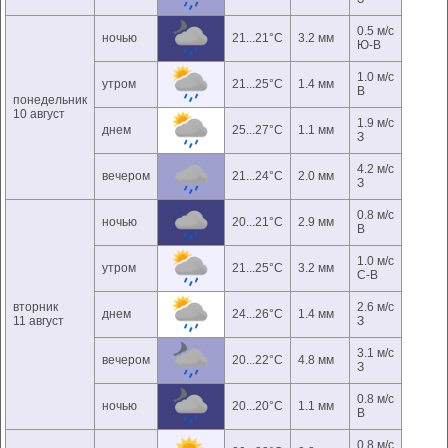
0.5 м/с
ночью
21...21°C
3.2 мм
Ю-В
1.0 м/с
утром
21...25°C
1.4 мм
В
понедельник
10 август
1.9 м/с
днем
25...27°C
1.1 мм
З
4.2 м/с
вечером
21...24°C
2.0 мм
З
0.8 м/с
ночью
20...21°C
2.9 мм
В
1.0 м/с
утром
21...25°C
3.2 мм
С-В
вторник
2.6 м/с
днем
24...26°C
1.4 мм
11 август
З
3.1 м/с
вечером
20...22°C
4.8 мм
З
0.8 м/с
ночью
20...20°C
1.1 мм
В
0.8 м/с